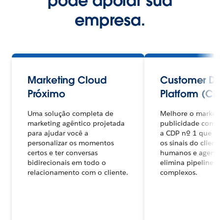
pode apoiar sua
empresa.
Marketing Cloud
Customer D
Próximo
Platform (CD
Uma solução completa de
Melhore o marketi
marketing agêntico projetada
publicidade com 
para ajudar você a
a CDP nº 1 que un
personalizar os momentos
os sinais do clien
certos e ter conversas
humanos e agente
bidirecionais em todo o
elimina pipelines
relacionamento com o cliente.
complexos.