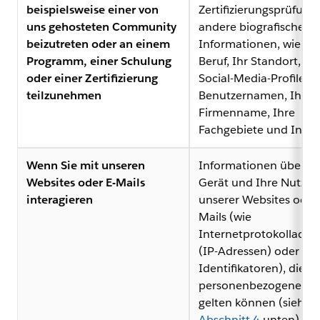
beispielsweise einer von
Zertifizierungsprüfung
uns gehosteten Community
andere biografische
beizutreten oder an einem
Informationen, wie z. B
Programm, einer Schulung
Beruf, Ihr Standort, Ih
oder einer Zertifizierung
Social-Media-Profile o
teilzunehmen
Benutzernamen, Ihr
Firmenname, Ihre
Fachgebiete und Inter
Wenn Sie mit unseren
Informationen über Ih
Websites oder E-Mails
Gerät und Ihre Nutzu
interagieren
unserer Websites oder 
Mails (wie
Internetprotokolladre
(IP-Adressen) oder an
Identifikatoren), die al
personenbezogene Da
gelten können (siehe
Abschnitt 4
unten), un