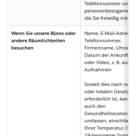
Telefonnummer und a
personenbezogene Da
die Sie freiwillig mittei
Wenn Sie unsere Büros oder
Name, E-Mail-Adresse,
andere Räumlichkeiten
Telefonnummer,
besuchen
Firmenname, Uhrzeit 
Datum der Ankunft, Bi
oder Video, z. B. aus C
Aufnahmen
Soweit dies nach nati
oder lokalen Gesetzen
erforderlich ist, kann d
auch den
Gesundheitszustand
umfassen, einschließli
Ihrer Temperatur, COV
19-bezogener Sympto