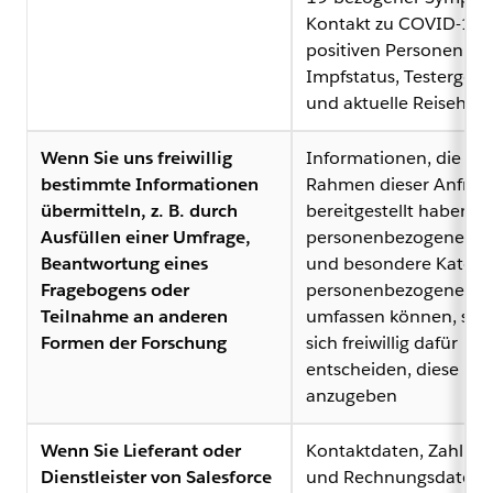
Kontakt zu COVID-19-
positiven Personen,
Impfstatus, Testergebn
und aktuelle Reisehisto
Wenn Sie uns freiwillig
Informationen, die Sie
bestimmte Informationen
Rahmen dieser Anfrag
übermitteln, z. B. durch
bereitgestellt haben u
Ausfüllen einer Umfrage,
personenbezogene Da
Beantwortung eines
und besondere Katego
Fragebogens oder
personenbezogener D
Teilnahme an anderen
umfassen können, sowe
Formen der Forschung
sich freiwillig dafür
entscheiden, diese
anzugeben
Wenn Sie Lieferant oder
Kontaktdaten, Zahlung
Dienstleister von Salesforce
und Rechnungsdaten