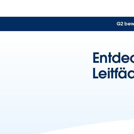
G2 bewe
Entdec
Leitfä