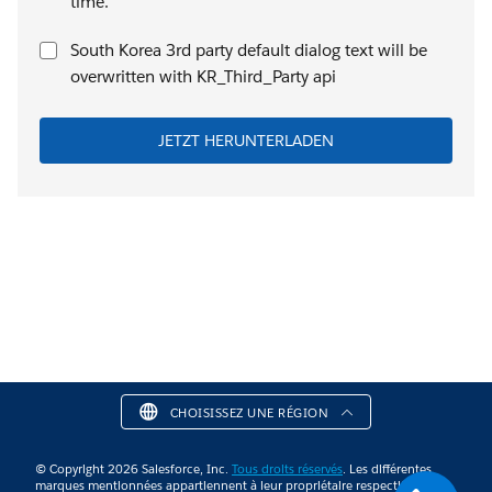
time.
South Korea 3rd party default dialog text will be
overwritten with KR_Third_Party api
JETZT HERUNTERLADEN
CHOISISSEZ UNE RÉGION
© Copyright 2026 Salesforce, Inc.
Tous droits réservés
. Les différentes
marques mentionnées appartiennent à leur propriétaire respectif.