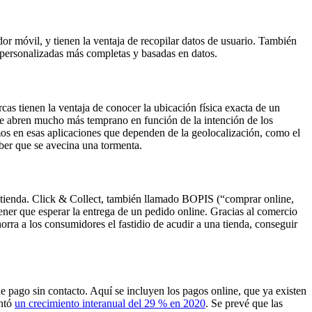
or móvil, y tienen la ventaja de recopilar datos de usuario. También
s personalizadas más completas y basadas en datos.
cas tienen la ventaja de conocer la ubicación física exacta de un
s que abren mucho más temprano en función de la intención de los
mos en esas aplicaciones que dependen de la geolocalización, como el
aber que se avecina una tormenta.
 tienda. Click & Collect, también llamado BOPIS (“comprar online,
 tener que esperar la entrega de un pedido online. Gracias al comercio
horra a los consumidores el fastidio de acudir a una tienda, conseguir
 pago sin contacto. Aquí se incluyen los pagos online, que ya existen
entó
un crecimiento interanual del 29 % en 2020
. Se prevé que las