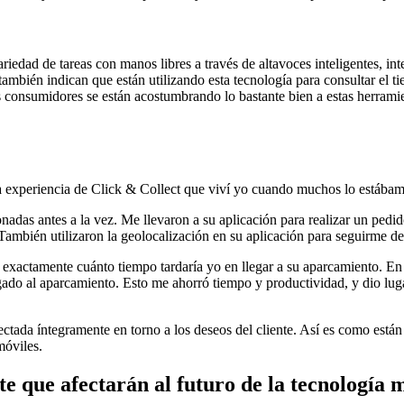
riedad de tareas con manos libres a través de altavoces inteligentes, in
mbién indican que están utilizando esta tecnología para consultar el ti
s consumidores se están acostumbrando lo bastante bien a estas herrami
a experiencia de Click & Collect que viví yo cuando muchos lo estába
onadas antes a la vez. Me llevaron a su aplicación para realizar un pedi
También utilizaron la geolocalización en su aplicación para seguirme de
exactamente cuánto tiempo tardaría yo en llegar a su aparcamiento. En v
egado al aparcamiento. Esto me ahorró tiempo y productividad, y dio lug
ctada íntegramente en torno a los deseos del cliente. Así es como está
móviles.
nte que afectarán al futuro de la tecnología 