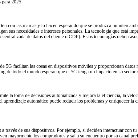
s para 2025.
en con las marcas y lo hacen esperando que se produzca un intercambi
fagan sus necesidades e intereses personales. La tecnología que está im
 centralizada de datos del cliente o CDP). Estas tecnologías deben asoc
s de 5G facilitan las cosas en dispositivos móviles y proporcionan datos
ing de todo el mundo esperan que el 5G tenga un impacto en su sector 
 permite la toma de decisiones automatizada y mejora la eficiencia, la velo
aprendizaje automático puede reducir los problemas y enriquecer la ex
es a través de sus dispositivos. Por ejemplo, si deciden interactuar con
even mayormente los compradores y sal a su encuentro por su canal pref