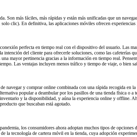
ada. Son más fáciles, más rápidas y están más unificadas que un navegad
solo clic). En definitiva, las aplicaciones móviles ofrecen experiencia
conexión perfecta en tiempo real con el dispositivo del usuario. Las mar
y la intención del cliente para ofrecerle soluciones, como las cafetería
es una mayor pertinencia gracias a la información en tiempo real. Pense
 tiempo. Las ventajas incluyen menos tráfico y tiempo de viaje, o bien s
 de navegar y comprar online combinada con una rápida recogida en la
alternativa popular a deambular por los pasillos de una tienda física o a
inventario y la disponibilidad, y aúna la experiencia online y offline. A
 producto que buscaban está agotado.
 pandemia, los consumidores ahora adoptan muchos tipos de opciones de
 de la tecnología de cartera móvil en la tienda, cuya adopción experim