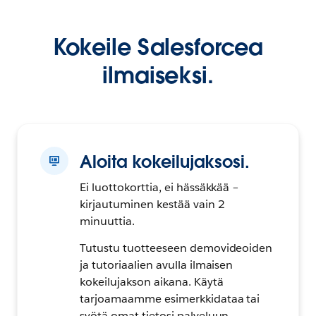
Kokeile Salesforcea
ilmaiseksi.
Aloita kokeilujaksosi.
Ei luottokorttia, ei hässäkkää –
kirjautuminen kestää vain 2
minuuttia.
Tutustu tuotteeseen demovideoiden
ja tutoriaalien avulla ilmaisen
kokeilujakson aikana. Käytä
tarjoamaamme esimerkkidataa tai
syötä omat tietosi palveluun.