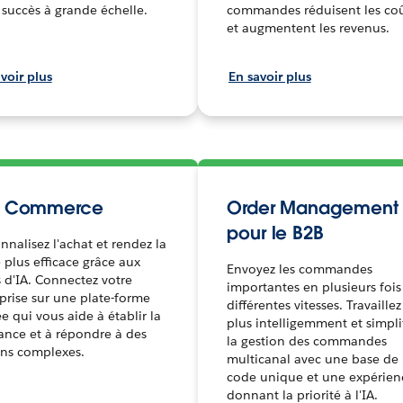
 succès à grande échelle.
commandes réduisent les co
et augmentent les revenus.
voir plus
En savoir plus
B Commerce
Order Management
pour le B2B
nnalisez l'achat et rendez la
 plus efficace grâce aux
Envoyez les commandes
s d'IA. Connectez votre
importantes en plusieurs fois
prise sur une plate-forme
différentes vitesses. Travaillez
ée qui vous aide à établir la
plus intelligemment et simpli
ance et à répondre à des
la gestion des commandes
ins complexes.
multicanal avec une base de
code unique et une expérien
donnant la priorité à l'IA.