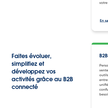
votre
En sa
Faites évoluer,
B2
simplifiez et
Perso
développez vos
vente
outil
activités grâce au B2B
entre
unifi
connecté
confi
beso