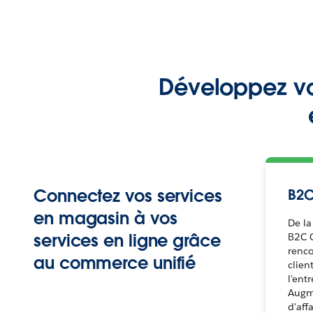
Développez vot
Connectez vos services
B2
en magasin à vos
De la
services en ligne grâce
B2C 
renco
au commerce unifié
clien
l'ent
Augme
d'aff