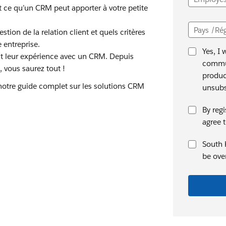
t ce qu’un CRM peut apporter à votre petite
Pays /Ré
stion de la relation client et quels critères
e entreprise.
Yes, I 
nt leur expérience avec un CRM. Depuis
commun
, vous saurez tout !
produc
notre guide complet sur les solutions CRM
unsubsc
By regi
agree 
South K
be ove