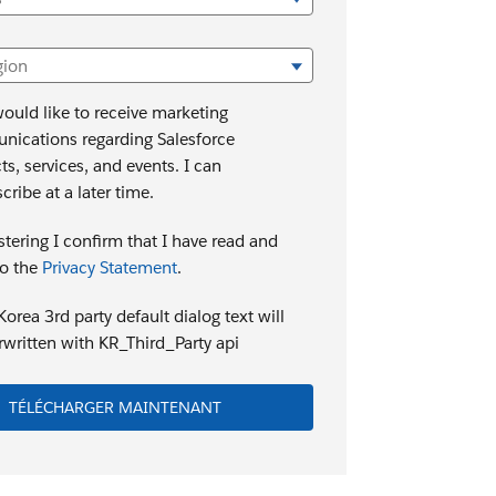
gion
would like to receive marketing
ications regarding Salesforce
ts, services, and events. I can
ribe at a later time.
stering I confirm that I have read and
to the
Privacy Statement
.
orea 3rd party default dialog text will
rwritten with KR_Third_Party api
TÉLÉCHARGER MAINTENANT