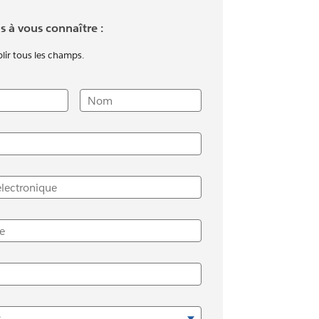
s à vous connaître :
plir tous les champs.
Nom
électronique
e
s