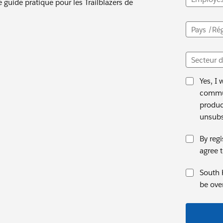
 guide pratique pour les Trailblazers de
Pays /Ré
Secteur d
Yes, I 
commun
produc
unsubsc
By regi
agree 
South K
be ove