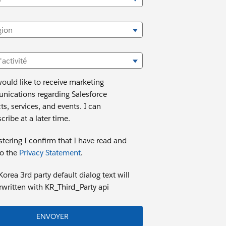
gion
'activité
would like to receive marketing
ications regarding Salesforce
ts, services, and events. I can
ribe at a later time.
stering I confirm that I have read and
to the
Privacy Statement
.
orea 3rd party default dialog text will
rwritten with KR_Third_Party api
ENVOYER