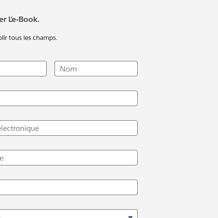
er L'e-Book.
plir tous les champs.
Nom
électronique
e
s