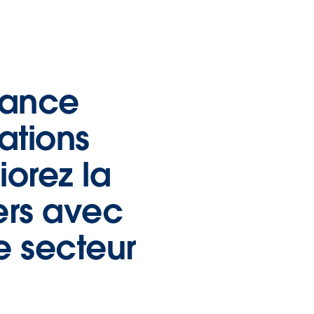
iance
ations
iorez la
ers avec
e secteur