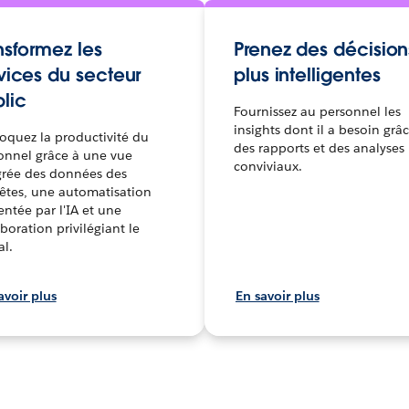
nsformez les
Prenez des décision
vices du secteur
plus intelligentes
lic
Fournissez au personnel les
insights dont il a besoin grâ
oquez la productivité du
des rapports et des analyses
onnel grâce à une vue
conviviaux.
grée des données des
êtes, une automatisation
entée par l'IA et une
boration privilégiant le
al.
avoir plus
En savoir plus