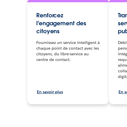
Renforcez
Tra
l'engagement des
ser
citoyens
pub
Fournissez un service intelligent à
Débl
chaque point de contact avec les
pers
citoyens, du libre-service au
inté
centre de contact.
requ
alim
colla
digit
En savoir plus
En s