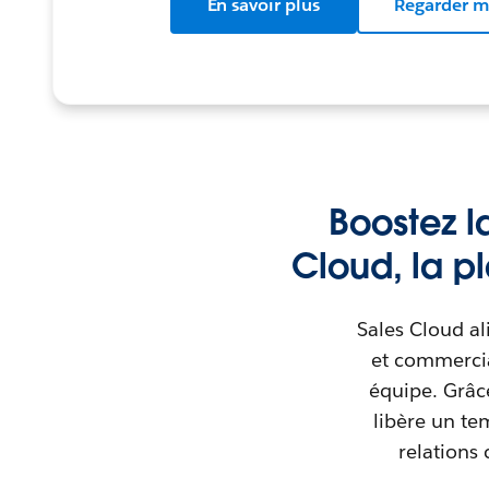
En savoir plus
Regarder m
Boostez l
Cloud, la p
Sales Cloud al
et commercia
équipe. Grâce
libère un te
relations 