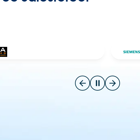
Slide 2 o
Go to previous slide
Pause carousel
Go to next s