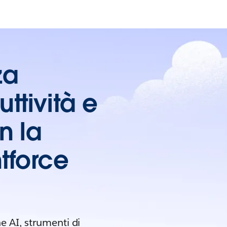
za
uttività e
n la
tforce
ne AI, strumenti di