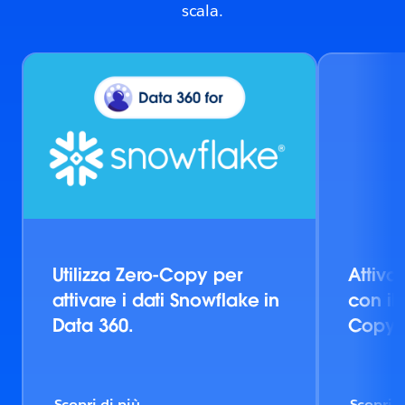
scala.
Utilizza Zero-Copy per
Attiva 
attivare i dati Snowflake in
con il
Data 360.
Copy.
Scopri di più
Scopri d