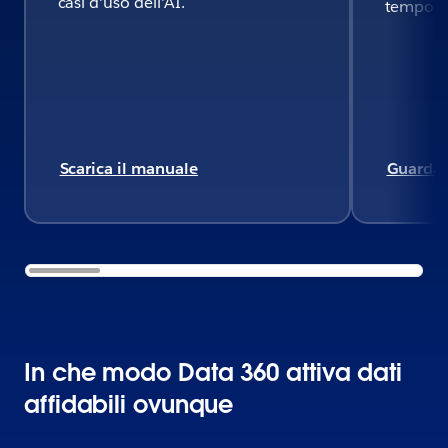
casi d'uso dell'AI.
tempo re
Scarica il manuale
Guarda 
In che modo Data 360 attiva dati
affidabili ovunque