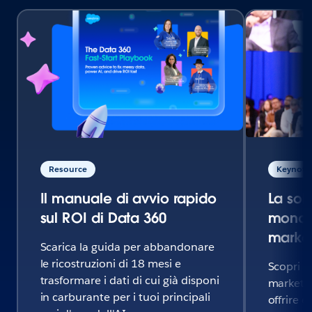
Resource
Keynote 
Il manuale di avvio rapido
La sol
sul ROI di Data 360
mondo 
marke
Scarica la guida per abbandonare
le ricostruzioni di 18 mesi e
Scopri c
trasformare i dati di cui già disponi
marketin
in carburante per i tuoi principali
offrire 