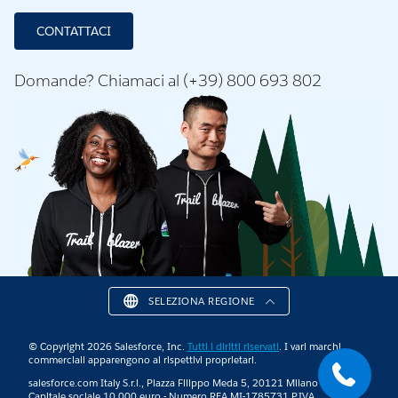
CONTATTACI
Domande? Chiamaci al (+39) 800 693 802
SELEZIONA REGIONE
© Copyright 2026 Salesforce, Inc.
Tutti i diritti riservati
. I vari marchi
commerciali apparengono ai rispettivi proprietari.
salesforce.com Italy S.r.l., Piazza Filippo Meda 5, 20121 Milano (MI)
Capitale sociale 10.000 euro - Numero REA MI-1785731 P.IVA