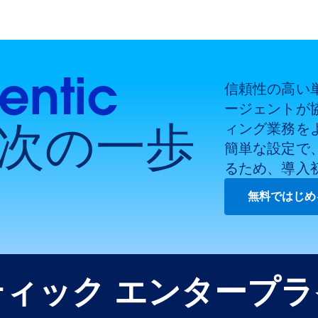
entic
信頼性の高い単一
ージェントが
 次の一歩
ィング業務を
簡単な設定で
るため、導入
無料ではじめ
ィック エンタープ