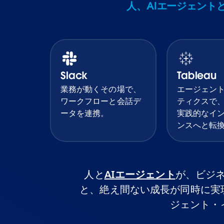
人、AIエージェント
Slack
Tableau
業務が動くその場で、
エージェン
ワークフローと会話デ
ティクスで
ータを連携。
実践的なイ
ンスへと転
人と
AIエージェント
が、ビジ
と、絶え間ない成長が同時に実現でき
ジェント・