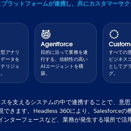
とプラットフォームが連携し、共にカスタマーサ
Agentforce
Custom
ト型アナリ
目的に沿って業務を遂
すべての
、データを
行する、信頼性の高い
ビジネス
ンテリジェ
AIエージェントを構
としてグ
換。
築。
グ。
ネスを支えるシステムの中で連携することで、意思
ます。Headless 360により、Salesforc
インターフェースなど、業務が発生する場所で活