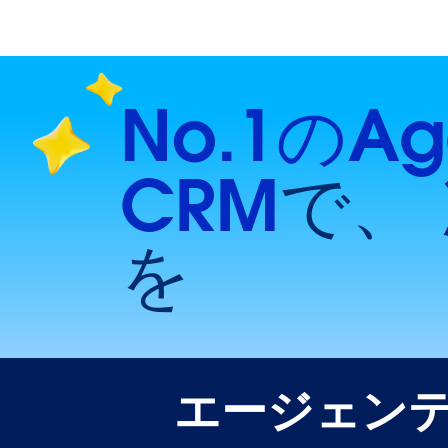
No.1のAg
CRM
で、
を
エージェンテ