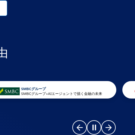
由
SMBCグループ
SMBCグループ×AIエージェントで描く金融の未来
Go to previous slide
Pause carousel
Go to next s