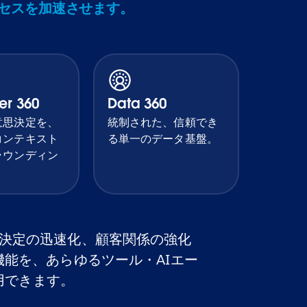
クセスを加速させます。
er 360
Data 360
意思決定を、
統制された、信頼でき
コンテキスト
る単一のデータ基盤。
ラウンディン
決定の迅速化、顧客関係の強化
eの機能を、あらゆるツール・AIエー
用できます。