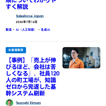
順についてわかりや
すく解説
Salesforce
Japan
2026年7月16日
製造
AI（人工知能）
生成AI
お客様事例
【事例】「売上が伸
びるほど、会社は苦
しくなる」。社員120
人の町工場が、知識
ゼロから完遂した基
幹システム刷新
Tsuyoshi
Kimura