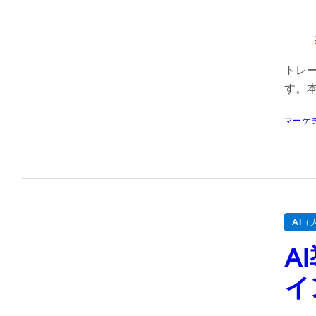
トレ
す。
マーケ
AI（
A
イ