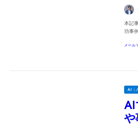
本記
功事
メール
AI（
A
や