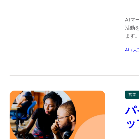
AI
活動
ます
AI（人
営業
パ
ッ