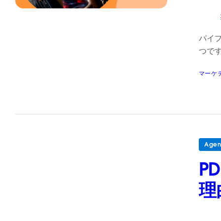
パイ
つで
マーケ
Agen
P
理