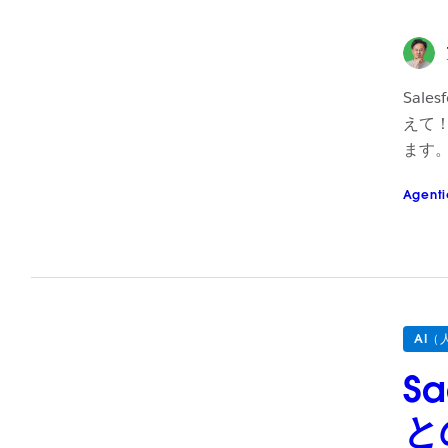
Sal
えて
ます
Agenti
AI（
S
と