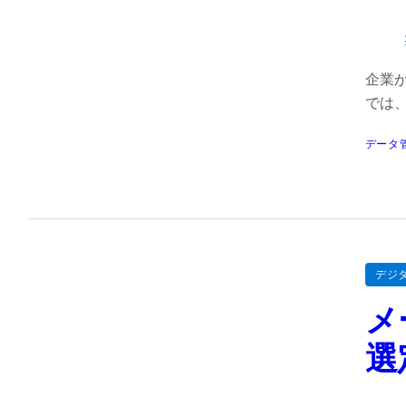
企業
では
データ
デジ
メ
選