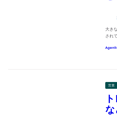
大きな
され
Agenti
営業
ト
な