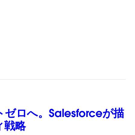
ィ
へ。Salesforceが描
ィ戦略