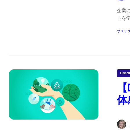
企業
トを
サステ
Drea
【
体