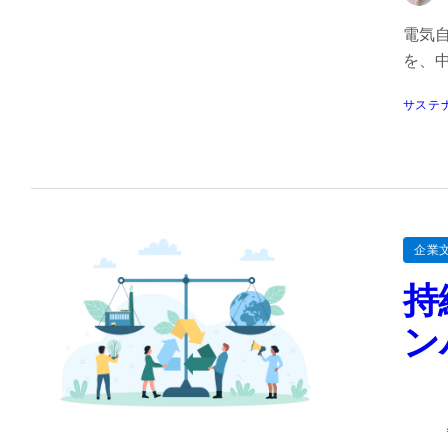
電気自
を、
サステ
企業
持
ン