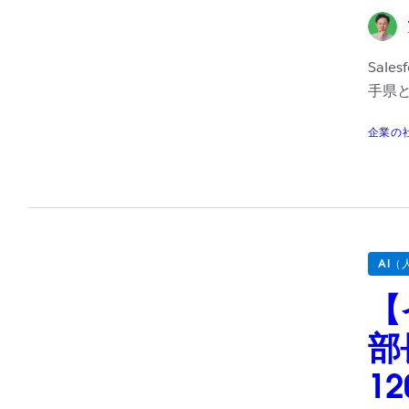
Sal
手県と
企業の
AI（
【
部
1