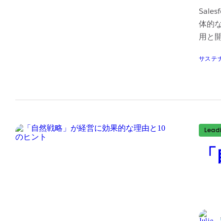
Sal
体的な
用と
サステ
Lea
「