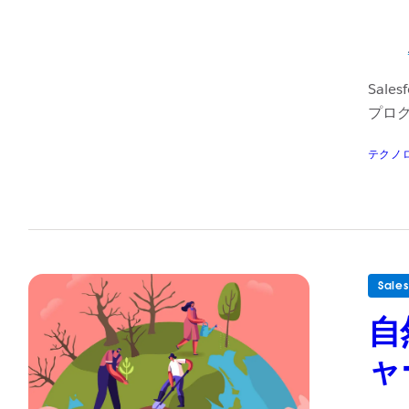
Sal
プロ
テクノ
Sal
自
ャ