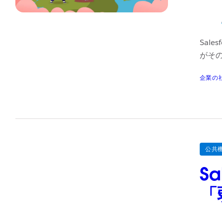
Sal
がその
企業の
公共
S
「