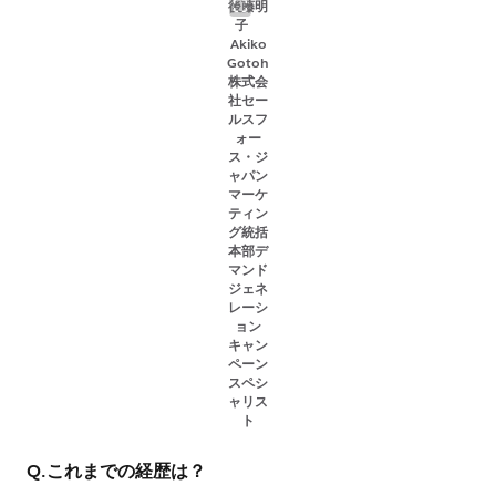
後藤明
子
Akiko
Gotoh
株式会
社セー
ルスフ
ォー
ス・ジ
ャパン
マーケ
ティン
グ統括
本部デ
マンド
ジェネ
レーシ
ョン
キャン
ペーン
スペシ
ャリス
ト
Q.これまでの経歴は？