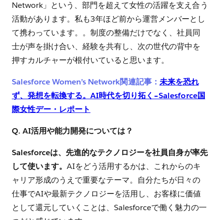
Network」という、部門を超えて女性の活躍を支え合う
活動があります。私も3年ほど前から運営メンバーとし
て携わっています。。制度の整備だけでなく、社員同
士が声を掛け合い、経験を共有し、次の世代の背中を
押すカルチャーが根付いていると思います。
Salesforce Women’s Network関連記事：
未来を恐れ
ず、発想を転換する。AI時代を切り拓く–Salesforce国
際女性デー・レポート
Q. AI活用や能力開発については？
Salesforceは、先進的なテクノロジーを社員自身が率先
して使います。
AIをどう活用するかは、これからのキ
ャリア形成のうえで重要なテーマ。自分たちが日々の
仕事でAIや最新テクノロジーを活用し、お客様に価値
として還元していくことは、Salesforceで働く魅力の一