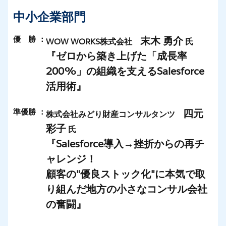
中小企業部門
優 勝
：
末木 勇介
WOW WORKS株式会社
氏
『ゼロから築き上げた「成長率
200%」の組織を支えるSalesforce
活用術』
準優勝
：
四元
株式会社みどり財産コンサルタンツ
彩子
氏
『Salesforce導入→挫折からの再チ
ャレンジ！
顧客の"優良ストック化"に本気で取
り組んだ地方の小さなコンサル会社
の奮闘』