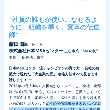
"社員の誰もが使いこなせるよ
うに。組織を導く、変革の伝道
師"
藤田 舞
氏
Mai Fujita
株式会社日本M&Aセンター
主な事業：M&A仲介
事業 ／ 所在地：東京
日本M&Aセンター流チャンピオンの育て方ー 会社の急
拡大で現れた「大企業の壁」 攻略方法すべて見せます
話します！ ー
2014年の導入時の1人担当からスタートし、全社、全部
署での利活用に至るまでのストーリー。急拡大していく
中で直面する「定着化の壁」「拡張の壁」を乗り越える
ための取り組みとは？
多くの関係部署を巻き込んだ定着
化メソッドや社内IT人材育成ノウハウは、あらゆる規模