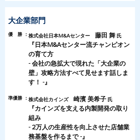
大企業部門
優 勝
：
藤田 舞
株式会社日本M&Aセンター
氏
『日本M&Aセンター流チャンピオン
の育て方
- 会社の急拡大で現れた「大企業の
壁」攻略方法すべて見せます話しま
す！ -』
準優勝
：
崎濱 美希子
株式会社カインズ
氏
『カインズを支える内製開発の取り
組み
- 2万人の生産性を向上させた店舗業
務基盤を作るまで -』​