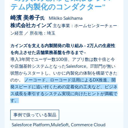
テム内製化のコンダクター"
崎濱 美希子
氏
Mikiko Sakihama
株式会社カインズ
主な事業：ホームセンターチェー
ン経営 ／ 所在地：埼玉
カインズを支える内製開発の取り組み - 2万人の生産性
を向上させた店舗業務基盤を作るまで -
導入3年間でユーザー数100倍、アプリ数は数十倍と今
や店舗基幹システムとなったSalesforce。IT部門が無い
状態からスタートし、いかに内製化の体制を構築できた
のか。
ノーコード、ローコード活用によるDX推進、開
発スピードに追い付くための定着化の工夫など、ビジネ
ス成長を牽引するシステム実現に向けたヒントが満載で
す。
事例で扱っている製品
Salesforce Platform,MuleSoft, Commerce Cloud