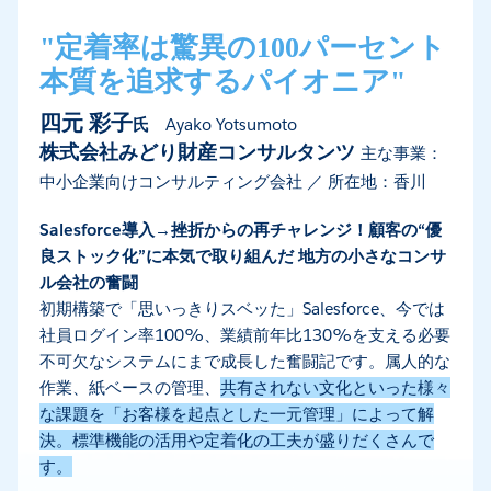
"定着率は驚異の100パーセント
本質を追求するパイオニア"
四元 彩子
氏
Ayako Yotsumoto
株式会社みどり財産コンサルタンツ
主な事業：
中小企業向けコンサルティング会社 ／ 所在地：香川
Salesforce導入→挫折からの再チャレンジ！顧客の“優
良ストック化”に本気で取り組んだ 地方の小さなコンサ
ル会社の奮闘
初期構築で「思いっきりスベッた」Salesforce、今では
社員ログイン率100%、業績前年比130%を支える必要
不可欠なシステムにまで成長した奮闘記です。属人的な
作業、紙ベースの管理、
共有されない文化といった様々
な課題を「お客様を起点とした一元管理」によって解
決。標準機能の活用や定着化の工夫が盛りだくさんで
す。