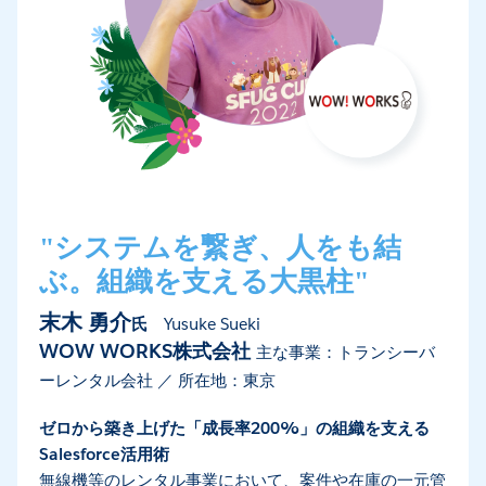
"システムを繋ぎ、人をも結
ぶ。組織を支える大黒柱"
末木 勇介
氏
Yusuke Sueki
WOW WORKS株式会社
主な事業：トランシーバ
ーレンタル会社 ／ 所在地：東京
ゼロから築き上げた「成長率200%」の組織を支える
Salesforce活用術
無線機等のレンタル事業において、案件や在庫の一元管