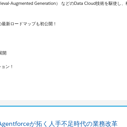
ieval-Augmented Generation） などのData Clo
oudの最新ロードマップも初公開！
展開
ション！
ftとAgentforceが拓く人手不足時代の業務改革