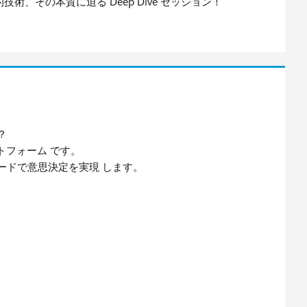
術、その本質に迫る Deep Dive セッション！
？
ラットフォーム です。
ードで意思決定を実現 します。