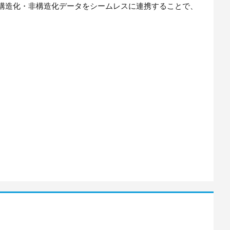
ud技術を駆使し、構造化・非構造化データをシームレスに連携することで、