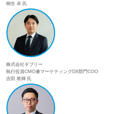
桐生 卓 氏
株式会社ギブリー
執行役員CMO
兼
マーケティングDX部門COO
吉田 将輝 氏