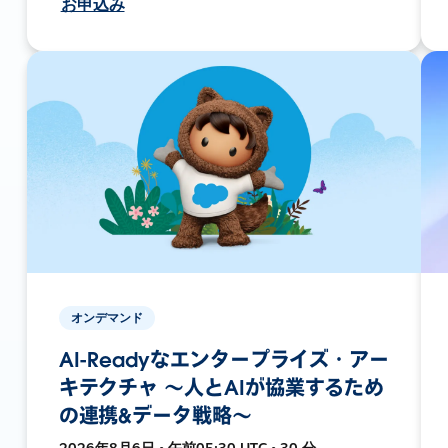
お申込み
オンデマンド
AI-Readyなエンタープライズ・アー
キテクチャ 〜人とAIが協業するため
の連携&データ戦略〜
2026年8月6日 • 午前05:30 UTC • 30 分