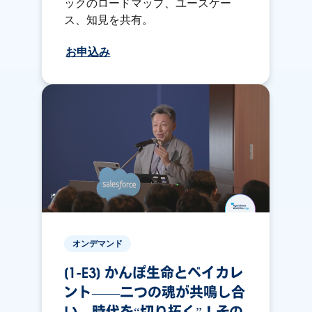
ックのロードマップ、ユースケー
ス、知見を共有。
お申込み
オンデマンド
[1-E3] かんぽ生命とベイカレ
ント――二つの魂が共鳴し合
い、時代を“切り拓く”！その