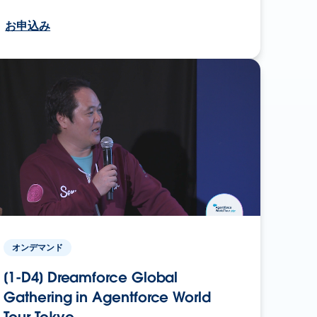
お申込み
オンデマンド
[1-D4] Dreamforce Global
Gathering in Agentforce World
Tour Tokyo