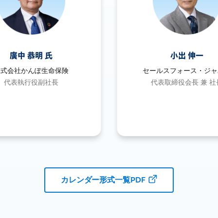
廣中 恭明 氏
小出 伸一
株式会社かんぽ生命保険
セールスフォース・ジャ
代表執行役副社長
代表取締役会長 兼 社
カレンダー形式一覧PDF