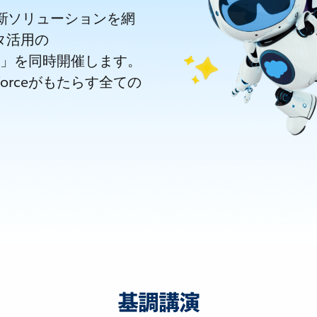
新ソリューションを網
タ活用の
CUP」を同時開催します。
orceがもたらす全ての
基調講演