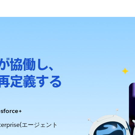
トが協働し、
再定義する
orce+
erprise(エージェント