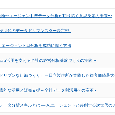
の新境地〜エージェント型データ分析が切り拓く意思決定の未来〜
s - 次世代のデータドリブンスター決定戦 -
― エージェント型分析を成功に導く方法
leau活用を支える全社の経営分析基盤づくりの実践〜
タドリブンな組織づくり」ー日立製作所が実践した顧客価値最大
徹底的な活用／販売支援～全社データ利活用への変革 -
ータ分析スキルとは ― AIエージェントと共創する次世代の