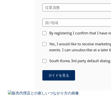
従業員数
国/地域
By registering I confirm that I have 
Yes, I would like to receive market
events. I can unsubscribe at a later 
South Korea 3rd party default dialog 
ガイドを見る