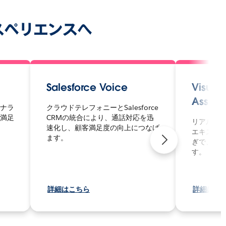
スペリエンスへ
Salesforce Voice
Visual
Assista
ナラ
クラウドテレフォニーとSalesforce
満足
CRMの統合により、通話対応を迅
リアルタ
速化し、顧客満足度の向上につなげ
エキスパ
ます。
ぎで、初
す。
詳細はこちら
詳細はこ