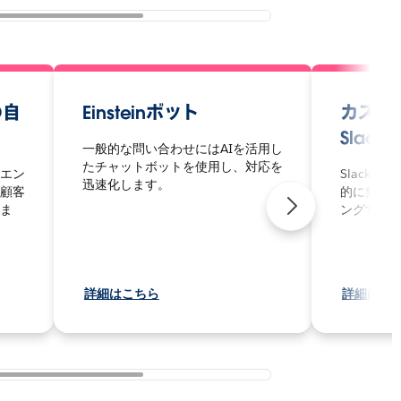
の自
Einsteinボット
カスタ
Slack
一般的な問い合わせにはAIを活用し
たチャットボットを使用し、対応を
エン
Slack
迅速化します。
顧客
的に集め
ま
ングする
詳細はこちら
詳細はこ