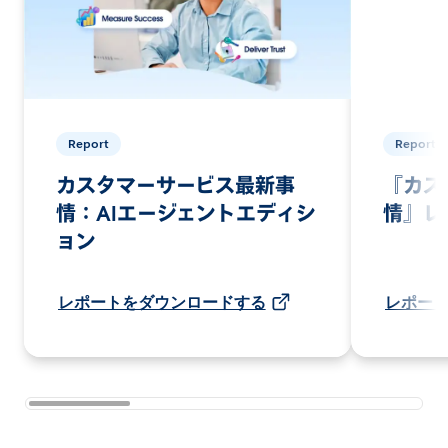
Report
Report
カスタマーサービス最新事
『カス
情：AIエージェントエディシ
情』レ
ョン
レポートをダウンロードする
レポー