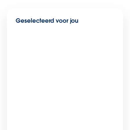
Geselecteerd voor jou
3 tips voor shoppable content: van scrolls
naar sales
6 min. leestijd