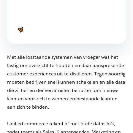
Vind jouw ideale e-commerceplatform: 10
tips voor de keuze van e-
commercesoftware
7 min. leestijd
Met alle losstaande systemen van vroeger was het
lastig om overzicht te houden en daar aansprekende
customer experiences uit te distilleren. Tegenwoordig
moeten bedrijven snel kunnen schakelen en alle data
die zij her en der verzamelen benutten om nieuwe
klanten voor zich te winnen en bestaande klanten
aan zich te binden.
Unified commerce rekent af met oude datasilo’s,
zodat teams als Sales, Klantenservice, Marketing en