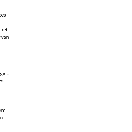
ces
 het
ervan
agina
ze
 om
en