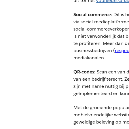
uit tot het
voorkeurskanaa
Social commerce:
Dit is 
via social-mediaplatform
social-commerceverkopen 
is niet verwonderlijk dat
te profiteren. Meer dan d
businessbedrijven (
respe
mediakanalen.
QR-codes:
Scan een van d
van een bedrijf terecht. Ze
zijn met name nuttig bij 
geïmplementeerd en kunn
Met de groeiende popular
mobielvriendelijke websi
geweldige beleving op mo