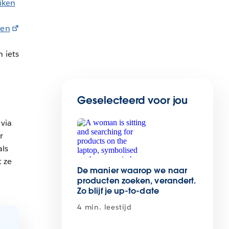
iken
pen
 iets
Geselecteerd voor jou
via
r
als
 ze
De manier waarop we naar
producten zoeken, verandert.
Zo blijf je up-to-date
4 min. leestijd