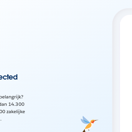
nected
belangrijk?
 dan 14.300
0 zakelijke
.