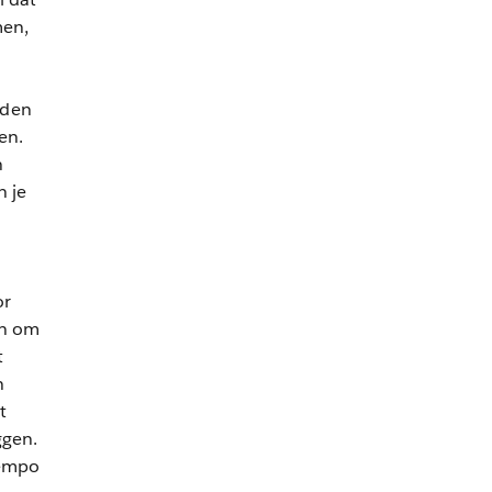
men,
aden
en.
n
n je
or
en om
t
n
t
ggen.
tempo