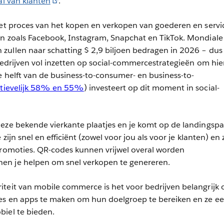
l van klanten
.
het proces van het kopen en verkopen van goederen en servi
en zoals Facebook, Instagram, Snapchat en TikTok. Mondiale
zullen naar schatting $ 2,9 biljoen bedragen in 2026 – dus
 bedrijven vol inzetten op social-commercestrategieën om hi
e helft van de business-to-consumer- en business-to-
ctievelijk 58% en 55%
) investeert op dit moment in social-
eze bekende vierkante plaatjes en je komt op de landingsp
 zijn snel en efficiënt (zowel voor jou als voor je klanten) en 
promoties. QR-codes kunnen vrijwel overal worden
en je helpen om snel verkopen te genereren.
iteit van mobile commerce is het voor bedrijven belangrijk
tes en apps te maken om hun doelgroep te bereiken en ze e
biel te bieden.