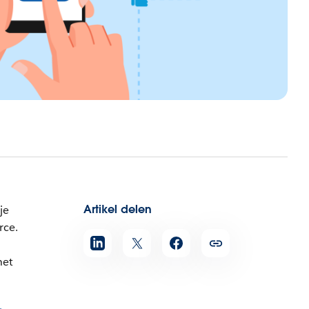
Artikel delen
je
rce.
het