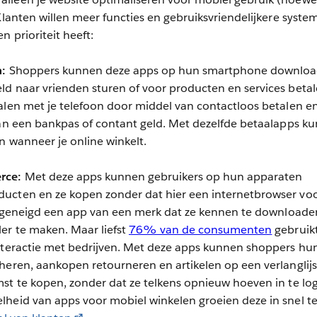
Klanten willen meer functies en gebruiksvriendelijkere syste
n prioriteit heeft:
n:
Shoppers kunnen deze apps op hun smartphone downlo
d naar vrienden sturen of voor producten en services betal
alen met je telefoon door middel van contactloos betalen e
van een bankpas of contant geld. Met dezelfde betaalapps ku
n wanneer je online winkelt.
rce:
Met deze apps kunnen gebruikers op hun apparaten
ucten en ze kopen zonder dat hier een internetbrowser vo
ijn geneigd een app van een merk dat ze kennen te download
er te maken. Maar liefst
76% van de consumenten
gebruik
interactie met bedrijven. Met deze apps kunnen shoppers hu
heren, aankopen retourneren en artikelen op een verlanglijs
st te kopen, zonder dat ze telkens opnieuw hoeven in te lo
lheid van apps voor mobiel winkelen groeien deze in snel 