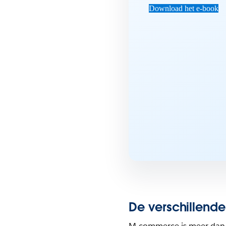
Download het e-book
De verschillend
M-commerce is meer dan a