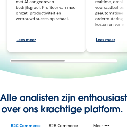
met AI-aangedreven
realtime, omni-
bedrijfsgroei. Profiteer van meer
voorraadbeheer
omzet, productiviteit en
geautomatiseer
vertrouwd succes op schaal.
orderroutering v
kosten en verho
Lees meer
Lees meer
Alle analisten zijn enthousiast
over ons krachtige platform.
B2C Commerce
B2B Commerce
Meer