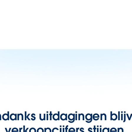
danks uitdagingen blij
verkoopcijfers stijgen.