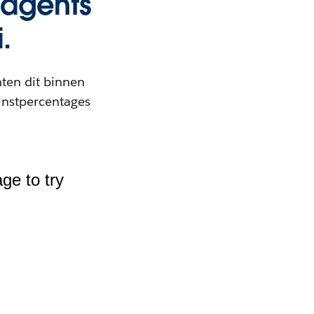
-agents
.
ten dit binnen
instpercentages