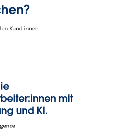
chen?
ellen Kund:innen
Sie
rbeiter:innen mit
ng und KI.
igence