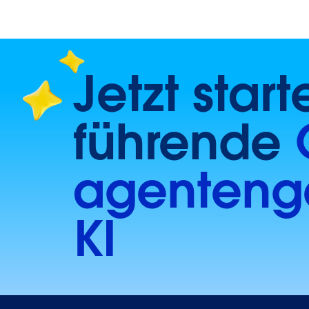
Jetzt star
führende
agentenge
KI