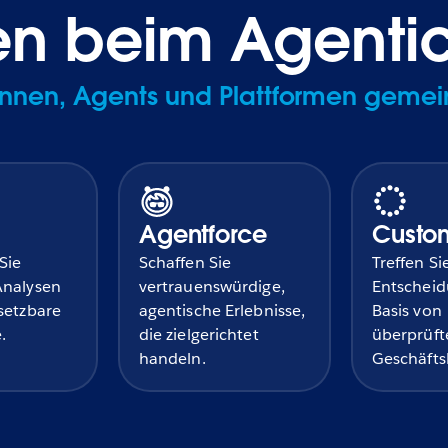
n beim Agentic 
r:innen, Agents und Plattformen gem
Agentforce
Custo
Sie
Schaffen Sie
Treffen Si
Analysen
vertrauenswürdige,
Entscheid
setzbare
agentische Erlebnisse,
Basis von
.
die zielgerichtet
überprüf
handeln.
Geschäfts