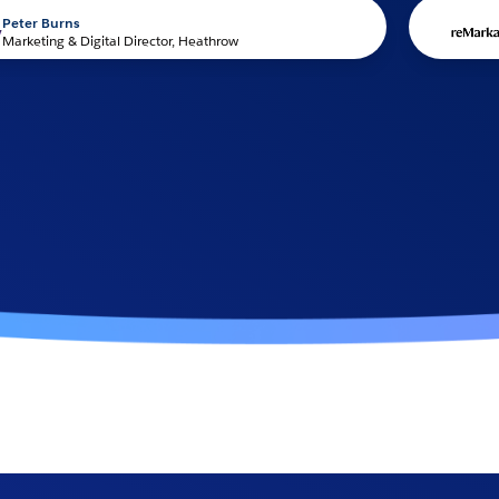
rns
Phil H
 & Digital Director, Heathrow
CEO, r