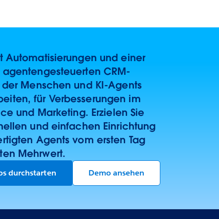
it Automatisierungen und einer
n agentengesteuerten CRM-
uf der Menschen und KI-Agents
iten, für Verbesserungen im
vice und Marketing. Erzielen Sie
nellen und einfachen Einrichtung
ertigten Agents vom ersten Tag
ten Mehrwert.
los durchstarten
Demo ansehen