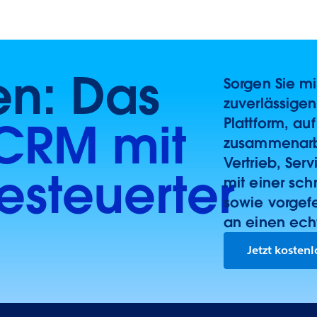
ten: Das
Sorgen Sie m
zuverlässige
Plattform, a
CRM mit
zusammenarbe
Vertrieb, Ser
steuerter
mit einer sch
sowie vorgef
an einen ech
Jetzt kosten