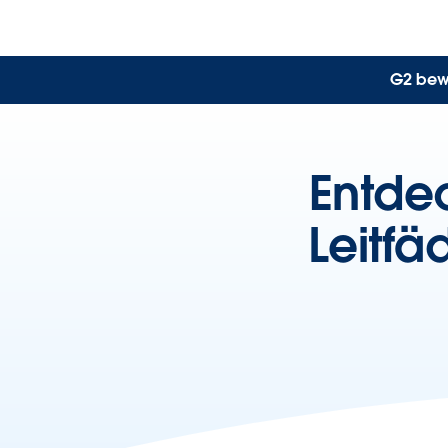
G2 bewe
Entdec
Leitfä