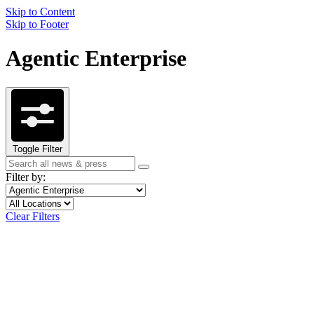
Skip to Content
Skip to Footer
Agentic Enterprise
Toggle Filter
Search
Search
term
Filter by:
Filter
Topic
by
Filter
Location
topic
by
Clear Filters
content
type