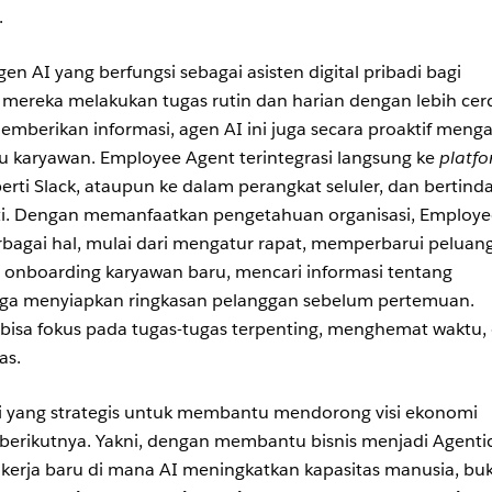
.
n AI yang berfungsi sebagai asisten digital pribadi bagi
ereka melakukan tugas rutin dan harian dengan lebih cer
memberikan informasi, agen AI ini juga secara proaktif meng
 karyawan. Employee Agent terintegrasi langsung ke
platf
erti Slack, ataupun ke dalam perangkat seluler, dan bertind
jati. Dengan memanfaatkan pengetahuan organisasi, Employ
agai hal, mulai dari mengatur rapat, memperbarui peluan
 onboarding karyawan baru, mencari informasi tentang
gga menyiapkan ringkasan pelanggan sebelum pertemuan.
bisa fokus pada tugas-tugas terpenting, menghemat waktu,
as.
isi yang strategis untuk membantu mendorong visi ekonomi
erikutnya. Yakni, dengan membantu bisnis menjadi Agenti
 kerja baru di mana AI meningkatkan kapasitas manusia, bu