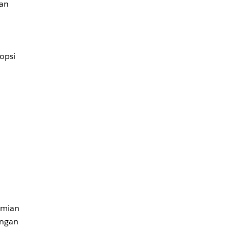
san
opsi
omian
angan