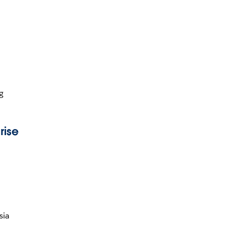
g
rise
sia