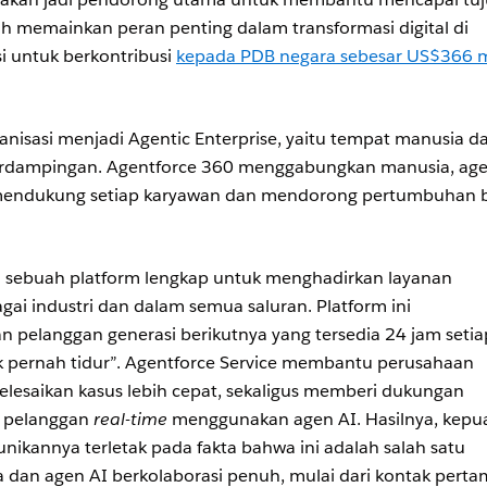
lah memainkan peran penting dalam transformasi digital di
i untuk berkontribusi
kepada PDB negara sebesar US$366 m
nisasi menjadi Agentic Enterprise, yaitu tempat manusia d
berdampingan. Agentforce 360 menggabungkan manusia, age
k mendukung setiap karyawan dan mendorong pertumbuhan b
h sebuah platform lengkap untuk menghadirkan layanan
agai industri dan dalam semua saluran. Platform ini
n pelanggan generasi berikutnya yang tersedia 24 jam setia
idak pernah tidur”. Agentforce Service membantu perusahaan
esaikan kasus lebih cepat, sekaligus memberi dukungan
a pelanggan
real-time
menggunakan agen AI. Hasilnya, kepu
nikannya terletak pada fakta bahwa ini adalah salah satu
 dan agen AI berkolaborasi penuh, mulai dari kontak pert