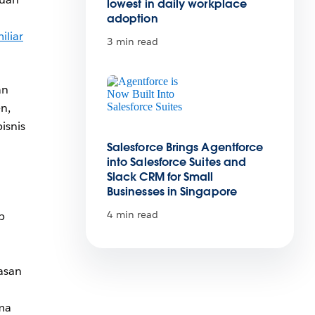
lowest in daily workplace
adoption
iliar
3 min read
an
n,
isnis
Salesforce Brings Agentforce
into Salesforce Suites and
Slack CRM for Small
Businesses in Singapore
4 min read
p
asan
ama