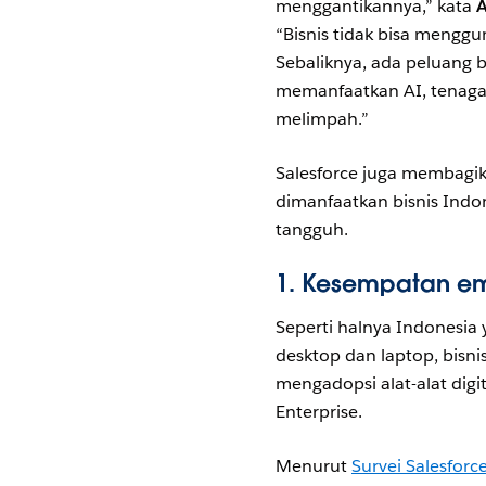
menggantikannya,” kata
A
“Bisnis tidak bisa mengg
Sebaliknya, ada peluang 
memanfaatkan AI, tenaga 
melimpah.”
Salesforce juga membagika
dimanfaatkan bisnis Ind
tangguh.
1.
Kesempatan ema
Seperti halnya Indonesia
desktop dan laptop, bisni
mengadopsi alat-alat digi
Enterprise.
Menurut
Survei Salesforc