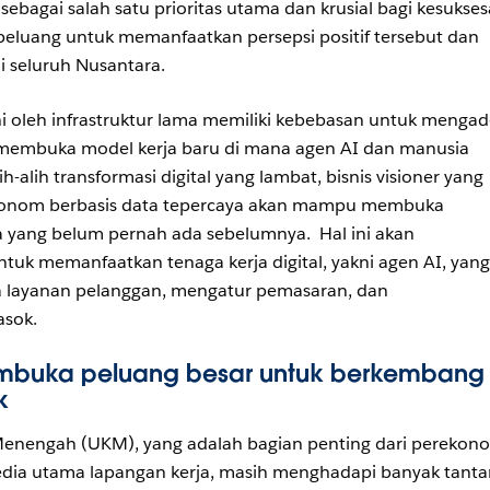
ebagai salah satu prioritas utama dan krusial bagi kesukse
 peluang untuk memanfaatkan persepsi positif tersebut dan
 seluruh Nusantara.
ni oleh infrastruktur lama memiliki kebebasan untuk mengad
n membuka model kerja baru di mana agen AI dan manusia
-alih transformasi digital yang lambat, bisnis visioner yang
onom berbasis data tepercaya akan mampu membuka
 yang belum pernah ada sebelumnya. Hal ini akan
k memanfaatkan tenaga kerja digital, yakni agen AI, yang
 layanan pelanggan, mengatur pemasaran, dan
asok.
buka peluang besar untuk berkembang
ik
Menengah (UKM), yang adalah bagian penting dari perekon
edia utama lapangan kerja, masih menghadapi banyak tant