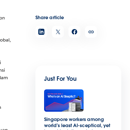
Share article
dan
obal,
i
nsi
alam
Just For You
m
Singapore workers among
world’s least AI-sceptical, yet
juan