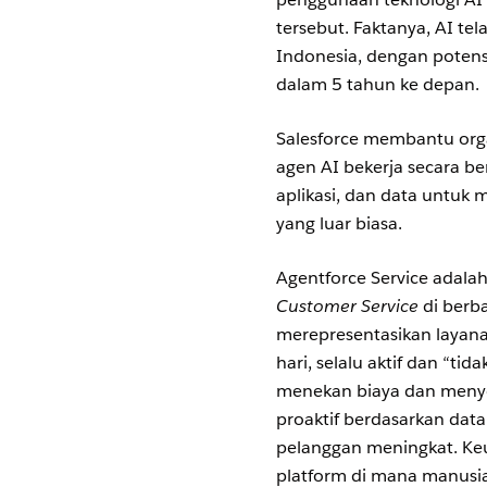
tersebut. Faktanya, AI te
Indonesia, dengan potens
dalam 5 tahun ke depan.
Salesforce membantu orga
agen AI bekerja secara 
aplikasi, dan data untu
yang luar biasa.
Agentforce Service adala
Customer Service
di berb
merepresentasikan layana
hari, selalu aktif dan “t
menekan biaya dan menyel
proaktif berdasarkan dat
pelanggan meningkat. Keu
platform di mana manusia