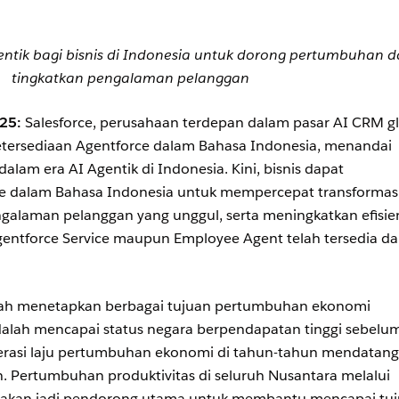
gentik bagi bisnis di Indonesia untuk dorong pertumbuhan 
tingkatkan pengalaman pelanggan
25:
Salesforce, perusahaan terdepan dalam pasar AI CRM gl
tersediaan Agentforce dalam Bahasa Indonesia, menandai
alam era AI Agentik di Indonesia. Kini, bisnis dapat
 dalam Bahasa Indonesia untuk mempercepat transformas
ngalaman pelanggan yang unggul, serta meningkatkan efisie
 Agentforce Service maupun Employee Agent telah tersedia d
lah menetapkan berbagai tujuan pertumbuhan ekonomi
adalah mencapai status negara berpendapatan tinggi sebelu
lerasi laju pertumbuhan ekonomi di tahun-tahun mendatang
. Pertumbuhan produktivitas di seluruh Nusantara melalui
 akan jadi pendorong utama untuk membantu mencapai tu