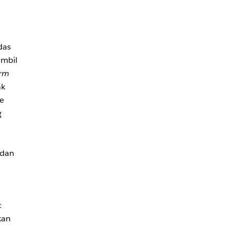
das
ambil
orm
ak
ee
g
 dan
c
kan