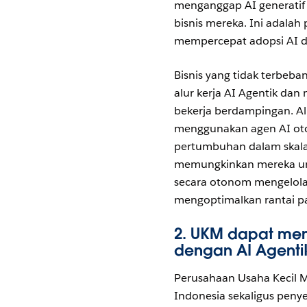
menganggap AI generatif s
bisnis mereka. Ini adalah
mempercepat adopsi AI di
Bisnis yang tidak terbeba
alur kerja AI Agentik da
bekerja berdampingan. Alih
menggunakan agen AI ot
pertumbuhan dalam skala
memungkinkan mereka untu
secara otonom mengelola
mengoptimalkan rantai p
2.
UKM dapat mem
dengan AI Agent
Perusahaan Usaha Kecil 
Indonesia sekaligus peny