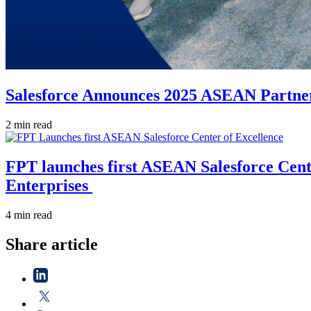
Salesforce Announces 2025 ASEAN Partner 
2 min read
FPT launches first ASEAN Salesforce Cente
Enterprises
4 min read
Share article