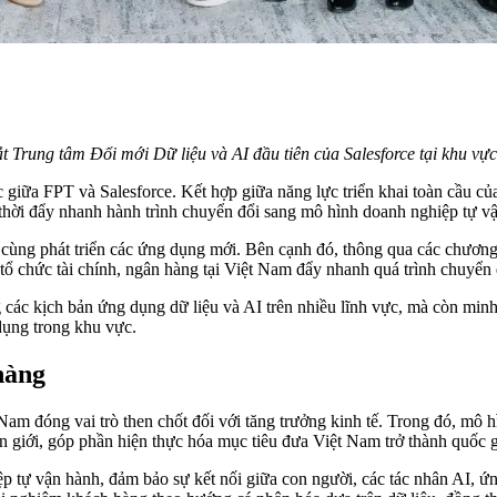
t Trung tâm Đổi mới Dữ liệu và AI đầu tiên của Salesforce tại khu vự
c giữa FPT và Salesforce. Kết hợp giữa năng lực triển khai toàn cầu củ
g thời đẩy nhanh hành trình chuyển đổi sang mô hình doanh nghiệp tự vậ
n cùng phát triển các ứng dụng mới. Bên cạnh đó, thông qua các chương 
 tổ chức tài chính, ngân hàng tại Việt Nam đẩy nhanh quá trình chuyển
 các kịch bản ứng dụng dữ liệu và AI trên nhiều lĩnh vực, mà còn mi
dụng trong khu vực.
hàng
 Nam đóng vai trò then chốt đối với tăng trưởng kinh tế. Trong đó, mô 
iên giới, góp phần hiện thực hóa mục tiêu đưa Việt Nam trở thành quốc
p tự vận hành, đảm bảo sự kết nối giữa con người, các tác nhân AI, ứ