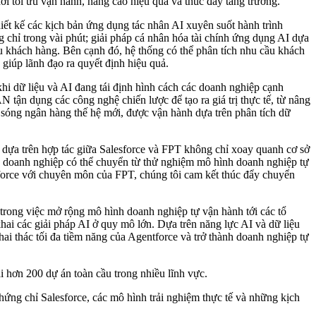
ời tối ưu vận hành, nâng cao hiệu quả và thúc đẩy tăng trưởng.
ết kế các kịch bản ứng dụng tác nhân AI xuyên suốt hành trình
 chỉ trong vài phút; giải pháp cá nhân hóa tài chính ứng dụng AI dựa
ầu khách hàng. Bên cạnh đó, hệ thống có thể phân tích nhu cầu khách
 giúp lãnh đạo ra quyết định hiệu quả.
dữ liệu và AI đang tái định hình cách các doanh nghiệp cạnh
tận dụng các công nghệ chiến lược để tạo ra giá trị thực tế, từ nâng
n sóng ngân hàng thế hệ mới, được vận hành dựa trên phân tích dữ
dựa trên hợp tác giữa Salesforce và FPT không chỉ xoay quanh cơ sở
, doanh nghiệp có thể chuyển từ thử nghiệm mô hình doanh nghiệp tự
esforce với chuyên môn của FPT, chúng tôi cam kết thúc đẩy chuyển
rong việc mở rộng mô hình doanh nghiệp tự vận hành tới các tổ
hai các giải pháp AI ở quy mô lớn. Dựa trên năng lực AI và dữ liệu
hai thác tối đa tiềm năng của Agentforce và trở thành doanh nghiệp tự
i hơn 200 dự án toàn cầu trong nhiều lĩnh vực.
hứng chỉ Salesforce, các mô hình trải nghiệm thực tế và những kịch