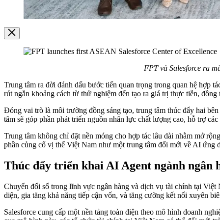
Image
Modal
FPT và Salesforce ra mắ
Trung tâm ra đời đánh dấu bước tiến quan trọng trong quan hệ hợp tá
rút ngắn khoảng cách từ thử nghiệm đến tạo ra giá trị thực tiễn, đồn
Đóng vai trò là môi trường đồng sáng tạo, trung tâm thúc đẩy hai bê
tâm sẽ góp phần phát triển nguồn nhân lực chất lượng cao, hỗ trợ các
Trung tâm không chỉ đặt nền móng cho hợp tác lâu dài nhằm mở rộng
phần củng cố vị thế Việt Nam như một trung tâm đổi mới về AI ứng 
Thúc đẩy triển khai AI Agent ngành ngân 
Chuyển đổi số trong lĩnh vực ngân hàng và dịch vụ tài chính tại Việt
diện, gia tăng khả năng tiếp cận vốn, và tăng cường kết nối xuyên b
Salesforce cung cấp một nền tảng toàn diện theo mô hình doanh nghiệ