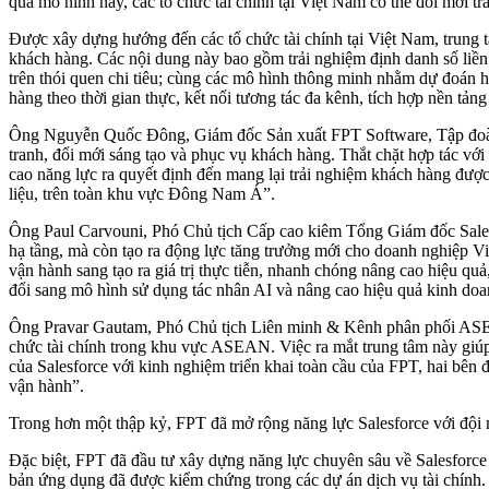
qua mô hình này, các tổ chức tài chính tại Việt Nam có thể đổi mới t
Được xây dựng hướng đến các tổ chức tài chính tại Việt Nam, trung 
khách hàng. Các nội dung này bao gồm trải nghiệm định danh số liền 
trên thói quen chi tiêu; cùng các mô hình thông minh nhằm dự đoán h
hàng theo thời gian thực, kết nối tương tác đa kênh, tích hợp nền tản
Ông Nguyễn Quốc Đông, Giám đốc Sản xuất FPT Software, Tập đoàn F
tranh, đổi mới sáng tạo và phục vụ khách hàng. Thắt chặt hợp tác vớ
cao năng lực ra quyết định đến mang lại trải nghiệm khách hàng được
liệu, trên toàn khu vực Đông Nam Á”.
Ông Paul Carvouni, Phó Chủ tịch Cấp cao kiêm Tổng Giám đốc Salesf
hạ tầng, mà còn tạo ra động lực tăng trưởng mới cho doanh nghiệp V
vận hành sang tạo ra giá trị thực tiễn, nhanh chóng nâng cao hiệu qu
đổi sang mô hình sử dụng tác nhân AI và nâng cao hiệu quả kinh do
Ông Pravar Gautam, Phó Chủ tịch Liên minh & Kênh phân phối ASEAN 
chức tài chính trong khu vực ASEAN. Việc ra mắt trung tâm này giúp 
của Salesforce với kinh nghiệm triển khai toàn cầu của FPT, hai bên 
vận hành”.
Trong hơn một thập kỷ, FPT đã mở rộng năng lực Salesforce với đội n
Đặc biệt, FPT đã đầu tư xây dựng năng lực chuyên sâu về Salesforce 
bản ứng dụng đã được kiểm chứng trong các dự án dịch vụ tài chính.