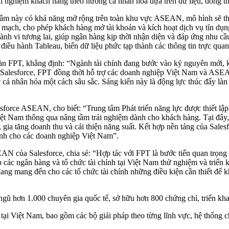
rải nghiệm khách hàng theo hướng cá nhân hóa dựa trên dữ liệu, đồng th
tâm này có khả năng mở rộng trên toàn khu vực ASEAN, mô hình sẽ thi
mạch, cho phép khách hàng mở tài khoản và kích hoạt dịch vụ tín dụng
ành vi tương lai, giúp ngân hàng kịp thời nhận diện và đáp ứng nhu c
g điều hành Tableau, biến dữ liệu phức tạp thành các thông tin trực quan
PT, khẳng định: “Ngành tài chính đang bước vào kỷ nguyên mới, khi 
i Salesforce, FPT đồng thời hỗ trợ các doanh nghiệp Việt Nam và ASEAN 
 cá nhân hóa một cách sâu sắc. Sáng kiến này là động lực thúc đẩy là
orce ASEAN, cho biết: “Trung tâm Phát triển năng lực được thiết lập 
iệt Nam thông qua nâng tầm trải nghiệm dành cho khách hàng. Tại đây
ả, gia tăng doanh thu và cải thiện năng suất. Kết hợp nền tảng của Sal
anh cho các doanh nghiệp Việt Nam”.
của Salesforce, chia sẻ: “Hợp tác với FPT là bước tiến quan trọng t
các ngân hàng và tổ chức tài chính tại Việt Nam thử nghiệm và triển k
đang mang đến cho các tổ chức tài chính những điều kiện cần thiết để k
gũ hơn 1.000 chuyên gia quốc tế, sở hữu hơn 800 chứng chỉ, triển kha
tại Việt Nam, bao gồm các bộ giải pháp theo từng lĩnh vực, hệ thống c