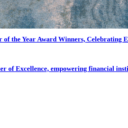
of the Year Award Winners, Celebrating Ex
r of Excellence, empowering financial inst