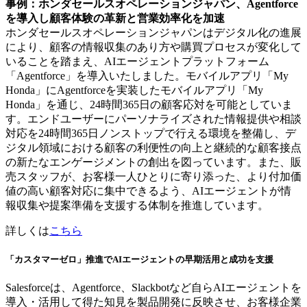
事例：ホンダセールスオペレーションジャパン、Agentforce
を導入し顧客体験の革新と営業効率化を加速
ホンダセールスオペレーションジャパンはデジタル化の進展
により、顧客の情報収集のあり方や購買プロセスが変化して
いることを踏まえ、AIエージェントプラットフォーム
「Agentforce」を導入いたしました。モバイルアプリ「My
Honda」にAgentforceを実装したモバイルアプリ「My
Honda」を通じ、24時間365日の顧客応対を可能としていま
す。エンドユーザーにパーソナライズされた情報提供や相談
対応を24時間365日ノンストップで行える環境を整備し、デ
ジタル領域における顧客の利便性の向上と継続的な顧客接点
の新たなエンゲージメントの創出を図っています。また、販
売スタッフが、お客様一人ひとりに寄り添った、より付加価
値の高い顧客対応に集中できるよう、AIエージェントが情
報収集や提案準備を支援する体制を推進しています。
詳しくは
こちら
「カスタマーゼロ」推進でAIエージェントの早期活用と成功を支援
Salesforceは、Agentforce、Slackbotなど自らAIエージェントを
導入・活用して得た知見を製品開発に反映させ、お客様企業