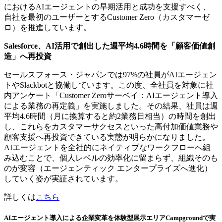
におけるAIエージェントの早期活用と成功を支援すべく、
自社を最初のユーザーとするCustomer Zero（カスタマーゼ
ロ）を推進しています。
Salesforce、AI活用で創出した週平均4.6時間を「顧客価値創
造」へ再投資
セールスフォース・ジャパンでは97%の社員がAIエージェン
トやSlackbotと協働しています。この度、全社員を対象に社
内アンケート「Customer Zeroサーベイ：AIエージェント導入
による業務の再定義」を実施しました。その結果、社員は週
平均4.6時間（月に換算すると約2業務日相当）の時間を創出
し、これらをカスタマーサクセスといった高付加価値業務や
顧客支援へ再投資できている実態が明らかになりました。
AIエージェントを全社的にネイティブなワークフローへ組
み込むことで、個人レベルの効率化に留まらず、組織そのも
のが変容（エージェンティック エンタープライズへ進化）
していく姿が実証されています。
詳しくは
こちら
AIエージェント導入による企業変革を体験型展示エリアCampgroundで実