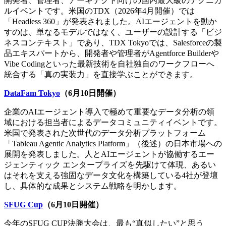
開発者、管理者、アーキテクト向けの国内最大級のテクニカ
ルイベントです。米国のTDX（2026年4月開催）では
「Headless 360」が発表されました。AIエージェントを動か
すのは、単なるモデルではなく、ユーザーの設計する「ビジ
ネスコンテキスト」であり、TDX Tokyoでは、Salesforceの製
品エキスパートから、開発者や管理者がAgentforce Builderや
Vibe Codingといった最新技術を自社独自のワークフローへ
統合する「真の実装力」を直接学ぶことができます。
DataFam Tokyo
（6月10日開催）
企業のAIエージェント導入で極めて重要なデータ分析の領
域における担当者によるデータコミュニティイベントです。
米国で発表された次世代のデータ分析プラットフォーム
「Tableau Agentic Analytics Platform」（後述）の日本市場への
展開を発表しました。人とAIエージェントが協働するエー
ジェンティック エンタープライズを先駆けて体現、あるい
はそれを支える強固なデータ文化を構築している4社が登壇
し、具体的な成果とシステム戦略を明かします。
SFUG Cup
（6月10日開催）
今年のSFUG CUP決勝大会は、最も“真似したい”と思う