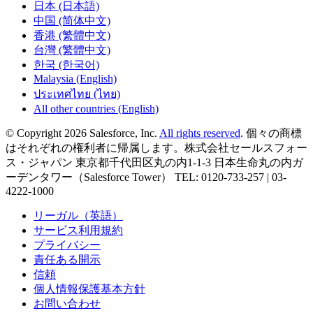
日本 (日本語)
中国 (简体中文)
香港 (繁體中文)
台灣 (繁體中文)
한국 (한국어)
Malaysia (English)
ประเทศไทย (ไทย)
All other countries (English)
© Copyright 2026 Salesforce, Inc.
All rights reserved
. 個々の商標
はそれぞれの権利者に帰属します。株式会社セールスフォー
ス・ジャパン 東京都千代田区丸の内1-1-3 日本生命丸の内ガ
ーデンタワー（Salesforce Tower） TEL: 0120-733-257 | 03-
4222-1000
リーガル（英語）
サービス利用規約
プライバシー
責任ある開示
信頼
個人情報保護基本方針
お問い合わせ