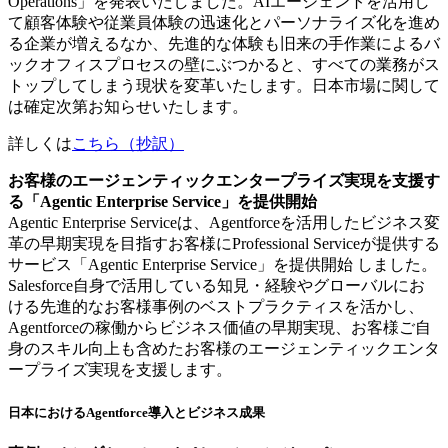
Operations」を発表いたしました。AIエージェントを活用し
て顧客体験や従業員体験の迅速化とパーソナライズ化を進め
る企業が増えるなか、先進的な体験も旧来の手作業によるバ
ックオフィスプロセスの壁にぶつかると、すべての業務がス
トップしてしまう現状を変革いたします。日本市場に関して
は確定次第お知らせいたします。
詳しくは
こちら（抄訳）
お客様のエージェンティックエンタープライズ実現を支援す
る「Agentic Enterprise Service」を提供開始
Agentic Enterprise Serviceは、Agentforceを活用したビジネス変
革の早期実現を目指すお客様にProfessional Serviceが提供する
サービス「Agentic Enterprise Service」を提供開始 しました。
Salesforce自身で活用している知見・経験やグローバルにお
ける先進的なお客様事例のベストプラクティスを活かし、
Agentforceの稼働からビジネス価値の早期実現、お客様ご自
身のスキル向上も含めたお客様のエージェンティックエンタ
ープライズ実現を支援します。
日本におけるAgentforce導入とビジネス成果