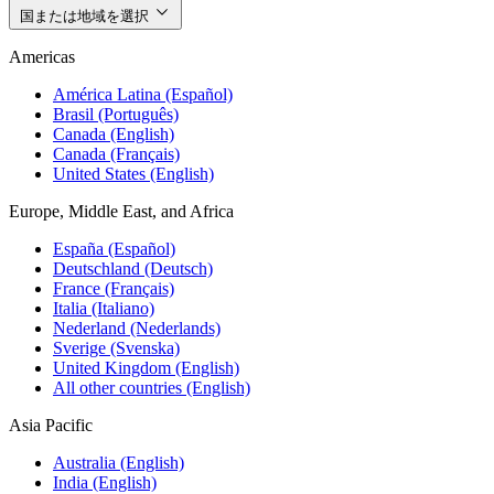
国または地域を選択
Americas
América Latina (Español)
Brasil (Português)
Canada (English)
Canada (Français)
United States (English)
Europe, Middle East, and Africa
España (Español)
Deutschland (Deutsch)
France (Français)
Italia (Italiano)
Nederland (Nederlands)
Sverige (Svenska)
United Kingdom (English)
All other countries (English)
Asia Pacific
Australia (English)
India (English)