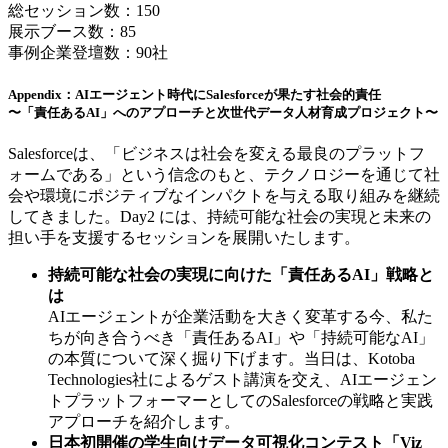
総セッション数：150
展示ブース数：85
事例企業登壇数：90社
Appendix：AIエージェント時代にSalesforceが果たす社会的責任
〜「責任あるAI」へのアプローチと次世代データ人材育成プロジェクト〜
Salesforceは、「ビジネスは社会を変える最良のプラットフ
ォームである」という信念のもと、テクノロジーを通じて社
会や環境にポジティブなインパクトを与える取り組みを継続
してきました。Day2 には、持続可能な社会の実現と未来の
担い手を支援するセッションを展開いたします。
持続可能な社会の実現に向けた「責任あるAI」戦略と
は
AIエージェントが企業活動を大きく変革する今、私た
ちが向き合うべき「責任あるAI」や「持続可能なAI」
の本質について深く掘り下げます。当日は、Kotoba
Technologies社によるゲスト講演を交え、AIエージェン
トプラットフォーマーとしてのSalesforceの戦略と実践
アプローチを紹介します。
日本初開催の学生向けデータ可視化コンテスト「Viz