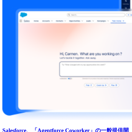
Salesforce、「Agentforce Coworker」の一般提供開