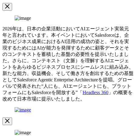
メ
ー
Image
ジ
Modal
モ
ー
2026年は、日本の企業活動においてAIエージェント実装元
ダ
年と言われています。本イベントにおいてSalesforceは、企
ル
業のビジネス成果におけるAI活用の成功の姿と、それを実
を
現するためにはAIが能力を発揮するために顧客データとそ
開
のコンテキストを蓄積した基盤の必要性を提示いたしまし
く
た。さらに、コンテキスト（文脈）を理解するAIエージェ
ントをあらゆるビジネスプロセスにシームレスに組み込み、
新たな能力、収益機会、そして働き方を創出するための基盤
としてSalesforce Agentic Enterprise Architectureを提唱。グロー
バルで発表された“人にも、AIエージェントにも、プラット
フォームにもSalesforceを開放する”「
Headless 360
」の概要を
改めて日本市場に提示いたしました。
イ
メ
ー
Image
ジ
Modal
モ