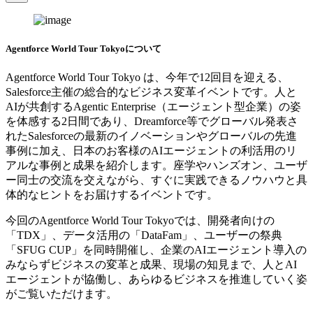
Image
ジ
Modal
モ
ー
Agentforce World Tour Tokyoについて
ダ
ル
Agentforce World Tour Tokyo は、今年で12回目を迎える、
を
Salesforce主催の総合的なビジネス変革イベントです。人と
開
AIが共創するAgentic Enterprise（エージェント型企業）の姿
く
を体感する2日間であり、Dreamforce等でグローバル発表さ
れたSalesforceの最新のイノベーションやグローバルの先進
事例に加え、日本のお客様のAIエージェントの利活用のリ
アルな事例と成果を紹介します。座学やハンズオン、ユーザ
ー同士の交流を交えながら、すぐに実践できるノウハウと具
体的なヒントをお届けするイベントです。
今回のAgentforce World Tour Tokyoでは、開発者向けの
「TDX」、データ活用の「DataFam」、ユーザーの祭典
「SFUG CUP」を同時開催し、企業のAIエージェント導入の
みならずビジネスの変革と成果、現場の知見まで、人とAI
エージェントが協働し、あらゆるビジネスを推進していく姿
がご覧いただけます。