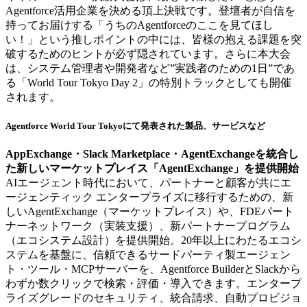
Agentforce活用企業を決める頂上決戦です。登壇者が自信を
持ってお届けする「うちのAgentforceのここを見てほし
い！」という推しポイントの中には、皆様の抱える課題を突
破するためのヒントが必ず隠されています。さらに本大会
は、システム管理者や開発者など”実践者のための1日”であ
る「World Tour Tokyo Day 2」の特別トラックとしても開催
されます。
Agentforce World Tour Tokyoにて発表された製品、サービスなど
AppExchange・Slack Marketplace・AgentExchangeを統合し
た新しいマーケットプレイス「AgentExchange」を提供開始
AIエージェント時代において、パートナーと顧客が共にエ
ージェンティック エンタープライズに移行するための、新
しいAgentExchange（マーケットプレイス）や、FDEパート
ナーネットワーク（実装支援）、新パートナープログラム
（エコシステム設計）を提供開始。20年以上にわたるエコシ
ステムを基盤に、信頼できるサードパーティ製エージェン
ト・ツール・MCPサーバーを、Agentforce BuilderとSlackから
わずか数クリックで検索・評価・導入できます。エンタープ
ライズグレードのセキュリティ、統合請求、自動プロビジョ