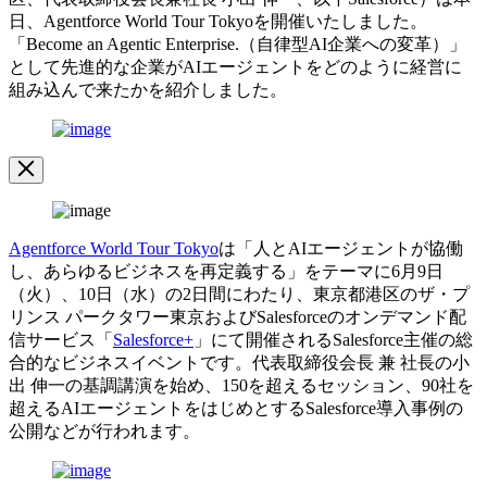
日、Agentforce World Tour Tokyoを開催いたしました。
「Become an Agentic Enterprise.（自律型AI企業への変革）」
として先進的な企業がAIエージェントをどのように経営に
組み込んで来たかを紹介しました。
イ
メ
ー
Image
ジ
Modal
モ
ー
Agentforce World Tour Tokyo
は「人とAIエージェントが協働
ダ
し、あらゆるビジネスを再定義する」をテーマに6月9日
ル
（火）、10日（水）の2日間にわたり、東京都港区のザ・プ
を
リンス パークタワー東京およびSalesforceのオンデマンド配
開
信サービス「
Salesforce+
」にて開催されるSalesforce主催の総
く
合的なビジネスイベントです。代表取締役会長 兼 社長の小
出 伸一の基調講演を始め、150を超えるセッション、90社を
超えるAIエージェントをはじめとするSalesforce導入事例の
公開などが行われます。
イ