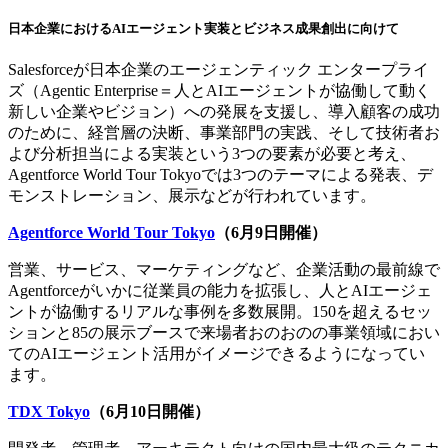
ー
日本企業におけるAIエージェント実装とビジネス成果創出に向けて
ダ
ル
Salesforceが日本企業のエージェンティック エンタープライ
を
ズ（Agentic Enterprise＝人とAIエージェントが協働して動く
開
新しい企業やビジョン）への発展を支援し、導入顧客の成功
く
のために、経営層の決断、事業部門の実践、そして技術者お
よび分析担当による実装という3つの要素が必要と考え、
Agentforce World Tour Tokyoでは3つのテーマによる発表、デ
モンストレーション、展示などが行われています。
Agentforce World Tour Tokyo
（6月9日開催）
営業、サービス、マーケティングなど、企業活動の最前線で
Agentforceがいかに従業員の能力を拡張し、人とAIエージェ
ントが協働するリアルな事例を多数展開。150を超えるセッ
ションと85の展示ブースで来場者おのおのの事業領域におい
てのAIエージェント活用がイメージできるようになってい
ます。
TDX Tokyo
（6月10日開催）