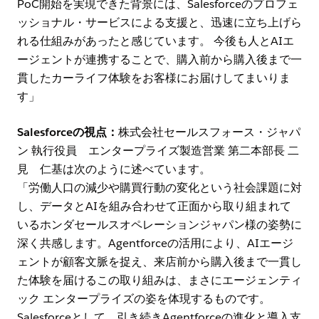
PoC開始を実現できた背景には、Salesforceのプロフェ
ッショナル・サービスによる支援と、迅速に立ち上げら
れる仕組みがあったと感じています。 今後も人とAIエ
ージェントが連携することで、購入前から購入後まで一
貫したカーライフ体験をお客様にお届けしてまいりま
す」
Salesforceの視点：
株式会社セールスフォース・ジャパ
ン 執行役員 エンタープライズ製造営業 第二本部長 二
見 仁基は次のように述べています。
「労働人口の減少や購買行動の変化という社会課題に対
し、データとAIを組み合わせて正面から取り組まれて
いるホンダセールスオペレーションジャパン様の姿勢に
深く共感します。Agentforceの活用により、AIエージ
ェントが顧客文脈を捉え、来店前から購入後まで一貫し
た体験を届けるこの取り組みは、まさにエージェンティ
ック エンタープライズの姿を体現するものです。
Salesforceとして、引き続きAgentforceの進化と導入支