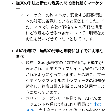
従来の手法と新たな現実の間で揺れ動くマーケタ
ー
マーケターの約60％が、変化する顧客行動
への対応に苦戦していると回答しました。ま
た、65％が、自社の戦略をAIの広範な活用
にどう適応させるべきかについて、明確な方
向性を見いだせていないとしています。
AIの影響で、顧客の行動と期待にはすでに明確な
変化
現在、Google検索の半数でAIによる概要が
表示され、企業のウェブサイトは完全にパス
されるようになっています。その結果、マー
ケティングファネルの上位フェーズの認知が
縮小し、顧客は購入判断にLLMを活用するよ
うになっています。
ホリデーシーズンだけを見ても、AIとAIエ
ージェントを通じて行われた購買は
全体の
20％
、売上高にして2,620億ドルを占めてお