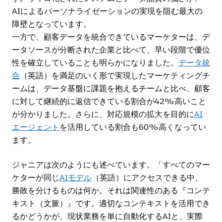
AIによるパーソナライゼーションの実現を阻む最大の
障壁となっています。
一方で、顧客データを統合できているマーケターは、デ
ータソースが分断された企業と比べて、早い段階で優位
性を確立していることも明らかになりました。
データ統
合
（英語）を満足のいく形で実現したマーケティングチ
ームは、データ基盤に課題を抱えるチームと比べ、顧客
に対して継続的に返信できている割合が42%高いこと
が分かりました。さらに、対応規模の拡大を目的に
AI
エージェント
を活用している割合も60%高くなってい
ます。
ジャニアは次のようにも述べています。「すべてのマー
ケターが同じ
AIモデル
（英語）にアクセスできる中、
勝敗を分けるものは何か。それは関連性のある『コンテ
キスト（文脈）』です。適切なコンテキストを活用でき
るかどうかが、現状業務を単に自動化するAIと、実際