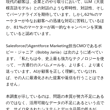
現代の顧客は、企業とのやり取りにおいて、LLM（大規
模言語モデル）との対話のような即時性、対話性、そし
てパーソナライズを期待しています。しかし62%のマ
ーケターが今なお顧客への迅速な対応に苦戦しているほ
か、81%のマーケターが画一的なキャンペーンを実施
していると認めています。
SalesforceのAgentforce Marketing担当CMOであるボ
ビー・ジャニア（Bobby Jania）は次のように述べてい
ます。「私たちは今、史上最も強力なテクノロジーを使
って、一方通行のスパムメールを、より多く、より速く
送っています。AIが顧客を正しく理解していなけれ
ば、その人に最適化された提案や返信を行うことはでき
ません」
本調査が示しているのは、問題の本質が努力不足にある
のではなく、活用可能なデータの不足にあるという点で
す。サイロ化されたシステムとデータ品質の低さが、