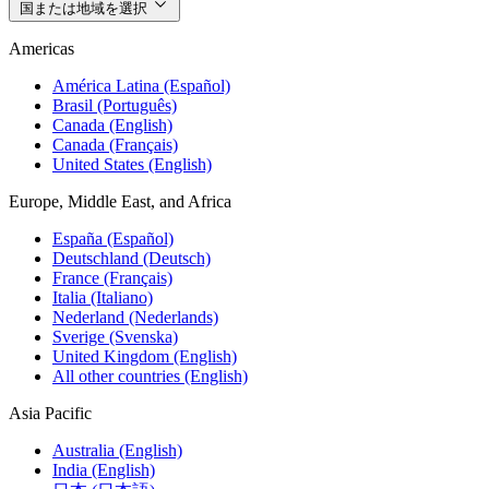
国または地域を選択
Americas
América Latina (Español)
Brasil (Português)
Canada (English)
Canada (Français)
United States (English)
Europe, Middle East, and Africa
España (Español)
Deutschland (Deutsch)
France (Français)
Italia (Italiano)
Nederland (Nederlands)
Sverige (Svenska)
United Kingdom (English)
All other countries (English)
Asia Pacific
Australia (English)
India (English)