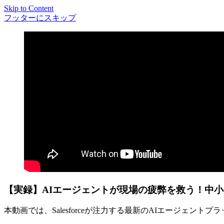
Skip to Content
フッターにスキップ
【実録】AIエージェントが現場の疲弊を救う！中小企業のAge
本動画では、Salesforceが注力する最新のAIエージェント