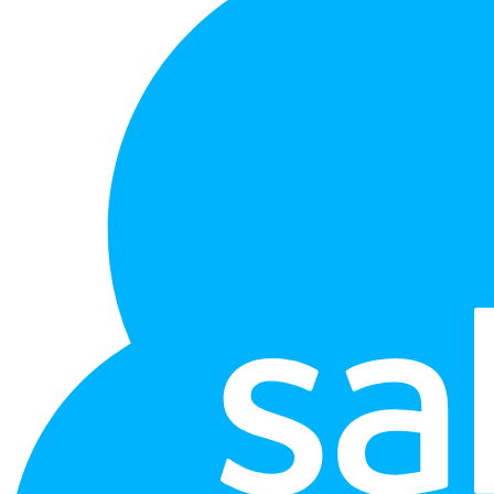
タ
ー・
ロ
ゴ