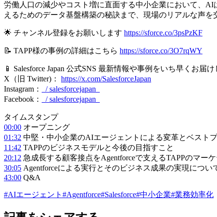
労働人口の減少やコスト増に直面する中小企業において、AI
えるためのデータ基盤構築の秘訣まで、現場のリアルな声を
🌟 チャンネル登録をお願いします
https://sforce.co/3psPzKF
📝 TAPP様の事例の詳細はこちら
https://sforce.co/3O7rqWY
📱 Salesforce Japan 公式SNS 最新情報や事例をいち
X（旧 Twitter)：
https://x.com/SalesforceJapan
Instagram：
/ salesforcejapan
Facebook：
/ salesforcejapan
タイムスタンプ
00:00
オープニング
01:32
中堅・中小企業のAIエージェントによる変革とベスト
11:42
TAPPのビジネスモデルと今後の目指すこと
20:12
急成長する顧客接点をAgentforceで支えるTAPPのマー
30:05
Agentforceによる実行とそのビジネス成果の実現につい
43:00
Q&A
#AIエージェント
#Agentforce
#Salesforce
#中小企業
#業務効率化