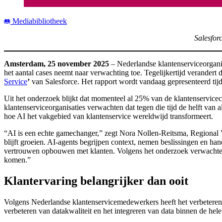
Mediabibliotheek
Salesfor
Amsterdam, 25 november 2025
– Nederlandse klantenserviceorganis
het aantal cases neemt naar verwachting toe. Tegelijkertijd verandert
Service
’
van Salesforce. Het rapport wordt vandaag gepresenteerd ti
Uit het onderzoek blijkt dat momenteel al 25% van de klantenservicec
klantenserviceorganisaties verwachten dat tegen die tijd de helft va
hoe AI het vakgebied van klantenservice wereldwijd transformeert.
“AI is een echte gamechanger,” zegt Nora Nollen-Reitsma, Regional Vi
blijft groeien. AI-agents begrijpen context, nemen beslissingen en h
vertrouwen opbouwen met klanten. Volgens het onderzoek verwachten
komen.”
Klantervaring belangrijker dan ooit
Volgens Nederlandse klantenservicemedewerkers heeft het verbeteren va
verbeteren van datakwaliteit en het integreren van data binnen de hele