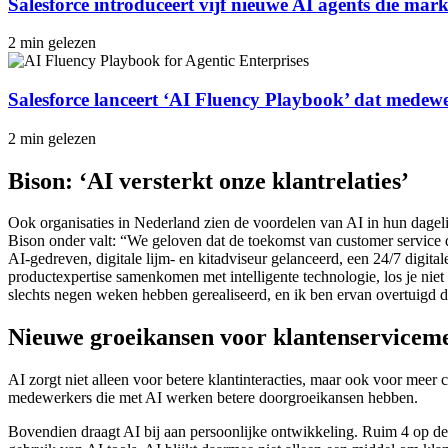
Salesforce introduceert vijf nieuwe AI agents die mark
2 min gelezen
Salesforce lanceert ‘AI Fluency Playbook’ dat medew
2 min gelezen
Bison: ‘AI versterkt onze klantrelaties’
Ook organisaties in Nederland zien de voordelen van AI in hun dagelij
Bison onder valt: “We geloven dat de toekomst van customer service 
AI-gedreven, digitale lijm- en kitadviseur gelanceerd, een 24/7 digit
productexpertise samenkomen met intelligente technologie, los je niet 
slechts negen weken hebben gerealiseerd, en ik ben ervan overtuigd dat
Nieuwe groeikansen voor klantenservicem
AI zorgt niet alleen voor betere klantinteracties, maar ook voor mee
medewerkers die met AI werken betere doorgroeikansen hebben.
Bovendien draagt AI bij aan persoonlijke ontwikkeling. Ruim 4 op de 