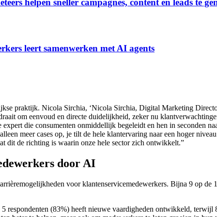
eteers helpen sneller campagnes, content en leads te ge
erkers leert samenwerken met AI agents
kse praktijk. Nicola Sirchia, ‘Nicola Sirchia, Digital Marketing Direc
draait om eenvoud en directe duidelijkheid, zeker nu klantverwachting
ale expert die consumenten onmiddellijk begeleidt en hen in seconden na
alleen meer cases op, je tilt de hele klantervaring naar een hoger nive
 dit de richting is waarin onze hele sector zich ontwikkelt.”
edewerkers door AI
r carrièremogelijkheden voor klantenservicemedewerkers. Bijna 9 op de 1
5 respondenten (83%) heeft nieuwe vaardigheden ontwikkeld, terwijl 84