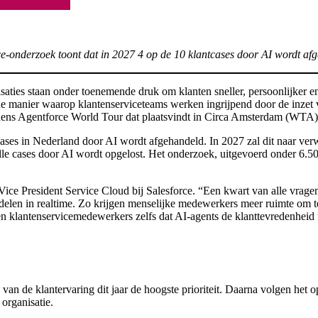
ce-onderzoek toont dat in 2027 4 op de 10 klantcases door AI wordt af
aties staan onder toenemende druk om klanten sneller, persoonlijker en 
 de manier waarop klantenserviceteams werken ingrijpend door de inzet v
jdens Agentforce World Tour dat plaatsvindt in Circa Amsterdam (WTA)
ases in Nederland door AI wordt afgehandeld. In 2027 zal dit naar ver
n alle cases door AI wordt opgelost. Het onderzoek, uitgevoerd onder 6
ce President Service Cloud bij Salesforce. “Een kwart van alle vragen
andelen in realtime. Zo krijgen menselijke medewerkers meer ruimte om 
 klantenservicemedewerkers zelfs dat AI-agents de klanttevredenheid
n de klantervaring dit jaar de hoogste prioriteit. Daarna volgen het o
 organisatie.