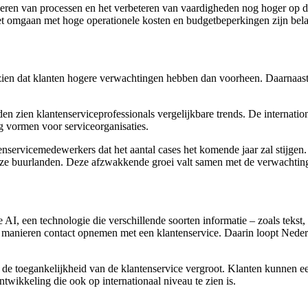
iseren van processen en het verbeteren van vaardigheden nog hoger op d
et omgaan met hoge operationele kosten en budgetbeperkingen zijn bela
ien dat klanten hogere verwachtingen hebben dan voorheen. Daarnaast
n zien klantenserviceprofessionals vergelijkbare trends. De internationa
g vormen voor serviceorganisaties.
nservicemedewerkers dat het aantal cases het komende jaar zal stijgen.
onze buurlanden. Deze afzwakkende groei valt samen met de verwachting d
, een technologie die verschillende soorten informatie – zoals tekst, 
manieren contact opnemen met een klantenservice. Daarin loopt Nederl
e toegankelijkheid van de klantenservice vergroot. Klanten kunnen ee
ntwikkeling die ook op internationaal niveau te zien is.