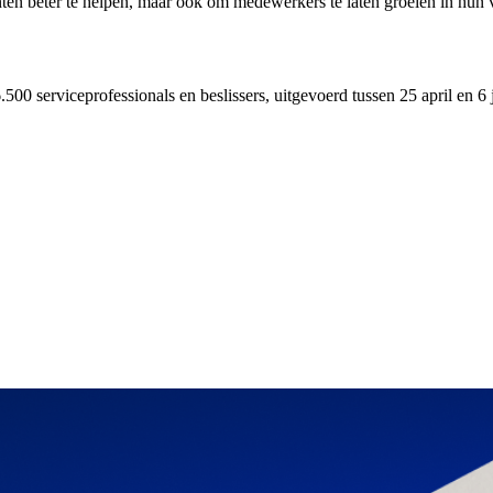
nten beter te helpen, maar ook om medewerkers te laten groeien in hun 
500 serviceprofessionals en beslissers, uitgevoerd tussen 25 april en