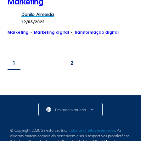
Marketing
Danilo
Almeida
19/05/2022
Marketing
Marketing digital
Transformação digital
1
2
Em todo o mundo
© Copyright 2026 Salesforce, Inc.
Todos os direitos reservados
. As
diversas marcas comerciais pertencem a seus respectivos proprietários.