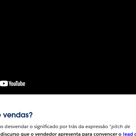
e vendas?
 desvendar o significado por trás da expressão “
pitch de
 discurso que o vendedor apresenta para convencer o
lead