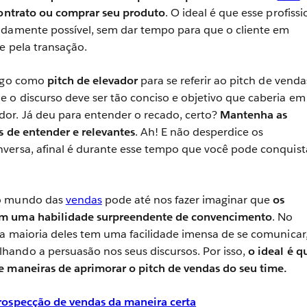
 contrato ou comprar seu produto
. O ideal é que esse profissi
idamente possível, sem dar tempo para que o cliente em
se pela transação.
algo como
pitch de elevador
para se referir ao pitch de venda
 o discurso deve ser tão conciso e objetivo que caberia e
or. Já deu para entender o recado, certo?
Mantenha as
s de entender e relevantes
. Ah! E não desperdice os
versa, afinal é durante esse tempo que você pode conquist
do mundo das
vendas
pode até nos fazer imaginar que
os
om uma habilidade surpreendente de convencimento
. No
 a maioria deles tem uma facilidade imensa de se comunicar
ando a persuasão nos seus discursos. Por isso,
o ideal é q
e maneiras de aprimorar o pitch de vendas do seu time.
rospecção de vendas da maneira certa