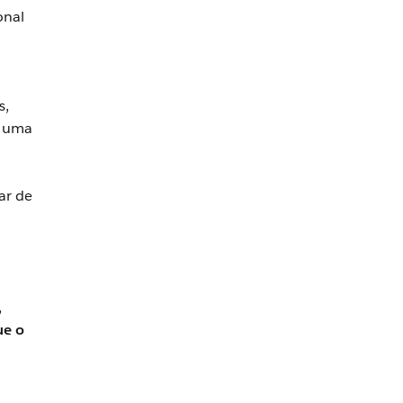
onal
s,
m uma
ar de
,
ue o