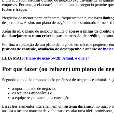
É um equívoco associar o plano de negócio exclusivamente às grande
empresas. Portanto, a elaboração de um plano de negócio permite qu
fortes e fracos.
Negócios de menor porte enfrentam, frequentemente,
maiores limitaç
desperdícios. Assim, um plano de negócio bem estruturado fornece
di
Além disso, o plano de negócio facilita o
acesso a linhas de crédito
do planejamento como critério para concessão de crédito,
mesmo q
Por fim, a aplicação de um plano de negócio em micro e pequenas em
práticas de controle, avaliação de desempenho e análise de
indic
LEIA MAIS:
Plano de ação 5w2h: Afinal, o que é?
Por que fazer (ou refazer) um plano de ne
Segundo o modelo proposto pelo professor de negócios e administraç
a oportunidade de negócio,
os recursos disponíveis e
a equipe responsável pela execução
Esses três elementos interagem em um
sistema dinâmico
, no qual o 
analisa a melhor maneira de viabilizar e escalar uma ideia promissor