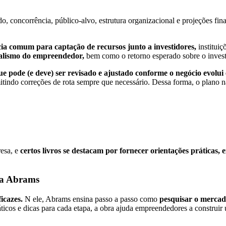
, concorrência, público-alvo, estrutura organizacional e projeções fin
cia comum para captação de recursos junto a investidores,
institui
onalismo do empreendedor,
bem como o retorno esperado sobre o inves
 pode (e deve) ser revisado e ajustado conforme o negócio evolui
tindo correções de rota sempre que necessário. Dessa forma, o plano n
resa, e
certos livros se destacam por fornecer orientações práticas,
nda Abrams
icazes.
N ele, Abrams ensina passo a passo como
pesquisar o mercad
cos e dicas para cada etapa, a obra ajuda empreendedores a construir 