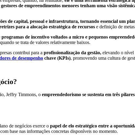
s empresas, quando, na realidade,
ele é uma ferramenta estratégica ap
e
gestores de empreendimentos menores tenham uma visão sistêmica
ões de capital, pessoal e infraestrutura, tornando essencial um pl
retrizes para a alocação estratégica de recursos
e definição de metas
 e programas de incentivo voltados a micro e pequenos empreended
uando se trata de valores relativamente baixos.
presas contribui para a
profissionalização da gestão,
elevando o nível 
adores de desempenho
chave (KPIs)
, promovendo uma cultura de gest
gócio?
ão, Jeffry Timmons, o
empreendedorismo se sustenta em três pilare
plano de negócios exerce o
papel de elo estratégico entre a oportunid
a, com base nas informações concretas disponíveis no momento.