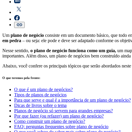
Um
plano de negócio
consiste em um documento básico, que todo em
em pedra
– ou seja: ele pode e deve ser adaptado conforme os objeti
Nesse sentido,
o plano de negócio funciona como um guia,
um mape
importantes. Além disso, um plano de negócios bem construído ainda 
Abaixo, você confere os principais tópicos que serão abordados neste
O que teremos pela frente:
O que é um plano de negócios?
Tipos de planos de negócios
Para que serve e qual é a importância de um plano de negócio?
Dicas de livros sobre o tema
Planos de negócio só servem para grandes empresas?
Por que fazer (ou refazer) um plano de negócio?
Como construir um plano de negócio?
FAQ: perguntas frequentes sobre plano de negócio
O que você achou de saber mais sobre plano de negócio?