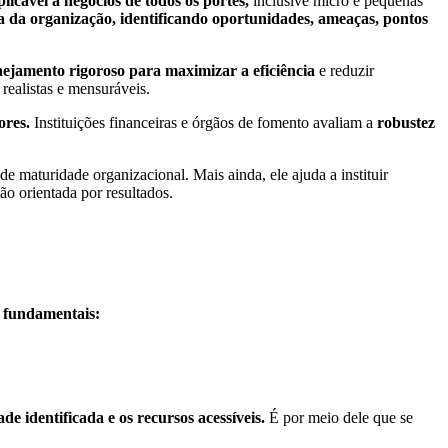
licável a negócios de todos os portes,
inclusive micro e pequenas
 da organização, identificando oportunidades, ameaças, pontos
anejamento rigoroso para maximizar a eficiência
e reduzir
 realistas e mensuráveis.
ores.
Instituições financeiras e órgãos de fomento avaliam a
robustez
de maturidade organizacional. Mais ainda, ele ajuda a instituir
ão orientada por resultados.
s fundamentais:
ade identificada e os recursos acessíveis.
É por meio dele que se