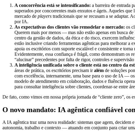
A concorrência está se intensificando:
a barreira de entrada p
superados por concorrentes mais enxutos e ágeis. Aqueles que 
mercado de
players
tradicionais que se recusam a se adaptar. A
por IA.
As expectativas dos clientes vão remodelar o mercado:
os cl
Querem mais por menos — mas não estão apenas em busca de h
centro da gestão de dados, da ética e do risco, exercem influên
estão inclusive criando ferramentas agênticas para melhorar a 
apoia os escritórios com suporte escalável e consistente e torna
Evidentemente, essa confiança é frágil, como demonstram os rel
“alucinar” precedentes por falta de rigor, controles e supervisã
A inteligência unificada sobre o cliente está no centro da est
áreas de prática, os escritórios precisam ir
além
de soluções pont
com excelência, internamente, uma base para o uso de IA — os e
modelo de atendimento em colaboração, dados e fluência oper
para consultar inteligência sobre clientes, coordenar-se entre ár
De fato, como vimos em nossa própria jornada de “cliente zero”, os 
O novo mandato: IA agêntica confiável c
A IA agêntica traz uma nova realidade: sistemas que agem, decidem 
autonomia, trabalho e contexto — atuando em conjunto para criar um