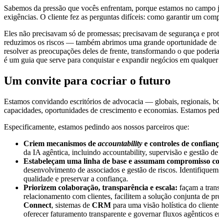
Sabemos da pressão que vocês enfrentam, porque estamos no campo ju
exigências. O cliente fez as perguntas difíceis: como garantir um co
Eles não precisavam só de promessas; precisavam de segurança e prot
reduzimos os riscos — também abrimos uma grande oportunidade de rec
resolver as preocupações deles de frente, transformando o que poderi
é um guia que serve para conquistar e expandir negócios em qualquer
Um convite para cocriar o futuro
Estamos convidando escritórios de advocacia — globais, regionais, bou
capacidades, oportunidades de crescimento e economias. Estamos pedi
Especificamente, estamos pedindo aos nossos parceiros que:
Criem mecanismos de
accountability
e controles de confianç
da IA agêntica, incluindo accountability, supervisão e gestão de
Estabeleçam uma linha de base e assumam compromisso c
desenvolvimento de associados e gestão de riscos. Identifique
qualidade e preservar a confiança.
Priorizem colaboração, transparência e escala:
façam a trans
relacionamento com clientes, facilitem a solução conjunta de p
Connect
, sistemas de
CRM
para uma visão holística do cliente
oferecer faturamento transparente e governar fluxos agênticos e