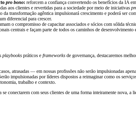
cto
pro bono
:
reforcem a confiança convertendo os benefícios da IA em
as aos clientes e revertidas para a sociedade por meio de iniciativas
pr
eio da transformação agêntica impulsionará crescimento e poderá ser c
m diferencial para crescer.
mam o compromisso de capacitar associados e sócios com sólida técnica
ionais centrais e façam parte de todos os caminhos de desenvolvimento 
os
playbooks
práticos e
frameworks
de governança, destacaremos melhore
asos, atrasadas — em nossas profissões não serão impulsionadas apenas
erão impulsionadas por líderes dispostos a reimaginar como os serviço
tonomia, trabalho e contexto.
se conectarem com seus clientes de uma forma inteiramente nova, a li