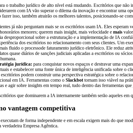
ara o trabalho jurídico de alto nível está mudando. Escritórios que não
liderarem com IA vão superar o dilema da inovação e encontrar uma opor
o fazer isso, também atrairão os melhores talentos, posicionando-se c
ientes já não perguntam mais se os escritórios usam IA. Eles esperam ve
onorários menores; querem mais insight, mais velocidade e
mais
valor
cia desproporcional sobre a estruturação e a implementação de IA confiá
experiência dos escritórios no relacionamento com seus clientes. Um e
 mais fluido o processode faturamento jurídico eletrônico. Ele reduz atri
atos quase diários de sanções judiciais aplicadas a escritórios ou sóci
o humana.
ratégia jurídica:
para conquistar novos espaços e destravar uma expans
uais e estabelecer uma fonte única de inteligência unificada sobre o c
scritórios podem construir uma perspectiva estratégica sobre o relacio
acional em IA. Ferramentas como o
Slackbot
tornam isso viável na prát
eas e agir sobre insights em tempo real, tudo dentro das ferramentas que 
escritórios que dominarem a IA internamente também serão aqueles em qu
omo vantagem competitiva
e executam de forma independente e em escala exigem mais do que mod
a verdadeira Empresa Agêntica.