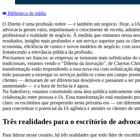
Biblioteca de mídia
O Direito é uma profissão nobre — e também um negócio. Hoje, a IA j
advocacia geram valor, impulsionam o crescimento de receita, administ
profissional e realidade de negócio. À medida que entramos nessa nov
resultados, insights mais profundos e um serviço superior para os cl
economia, eficiência de custos e novos modelos de negócio; com asso
fortalecendo a relevância pública da profissão.
Precisamos ser francos: as empresas se tornaram mais sofisticadas 
tradicionais, estamos vendo o “Dilema da Inovação”, de Clayton Christ
transformação estão respondendo a essa nova era com sofisticação d
todo passaram a enxergar os serviços jurídicos como um campo pronto
clientes — deixaram de ser diferenciais desejáveis e passaram a ser pr
aumentando — e a hora de fechá-la é agora.
Na Salesforce, estamos construindo uma área jurídica nativamente ori
colaboração entre pessoas e IA. Essa transformação está mudando p
claro: os escritórios que prosperarão nesta próxima era — em diferen
para concretizar o potencial da IA agêntica e atender os clientes de u
Três realidades para o escritório de advo
Para liderar nesse cenário, há três realidades que todo líder de escritó