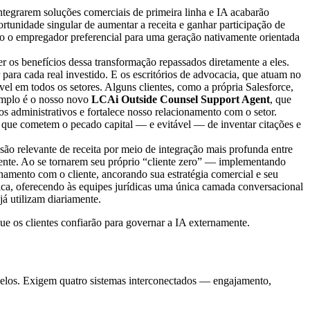
 integrarem soluções comerciais de primeira linha e IA acabarão
tunidade singular de aumentar a receita e ganhar participação de
omo o empregador preferencial para uma geração nativamente orientada
r os benefícios dessa transformação repassados diretamente a eles.
 para cada real investido. E os escritórios de advocacia, que atuam no
vel em todos os setores. Alguns clientes, como a própria Salesforce,
xemplo é o nosso novo
LCAi Outside Counsel Support Agent
, que
tos administrativos e fortalece nosso relacionamento com o setor.
os que cometem o pecado capital — e evitável — de inventar citações e
ão relevante de receita por meio de integração mais profunda entre
liente. Ao se tornarem seu próprio “cliente zero” — implementando
namento com o cliente, ancorando sua estratégia comercial e seu
ica, oferecendo às equipes jurídicas uma única camada conversacional
já utilizam diariamente.
e os clientes confiarão para governar a IA externamente.
elos. Exigem quatro sistemas interconectados — engajamento,