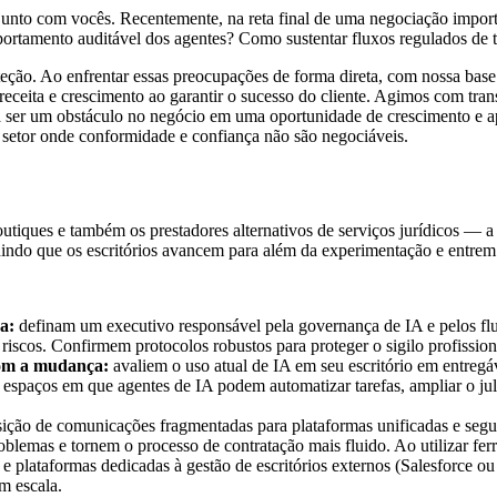
nto com vocês. Recentemente, na reta final de uma negociação import
mportamento auditável dos agentes? Como sustentar fluxos regulados de 
eção. Ao enfrentar essas preocupações de forma direta, com nossa base 
eita e crescimento ao garantir o sucesso do cliente. Agimos com trans
a ser um obstáculo no negócio em uma oportunidade de crescimento e ap
 setor onde conformidade e confiança não são negociáveis.
tiques e também os prestadores alternativos de serviços jurídicos — a 
ndo que os escritórios avancem para além da experimentação e entrem 
a:
definam um executivo responsável pela governança de IA e pelos fluxo
 riscos. Confirmem protocolos robustos para proteger o sigilo profission
om a mudança:
avaliem o uso atual de IA em seu escritório em entregáv
m espaços em que agentes de IA podem automatizar tarefas, ampliar o j
ição de comunicações fragmentadas para plataformas unificadas e segur
roblemas e tornem o processo de contratação mais fluido. Ao utilizar 
 e plataformas dedicadas à gestão de escritórios externos (Salesforce ou 
m escala.