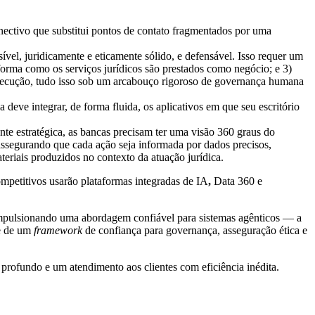
conectivo que substitui pontos de contato fragmentados por uma
el, juridicamente e eticamente sólido, e defensável. Isso requer um
orma como os serviços jurídicos são prestados como negócio; e 3)
a execução, tudo isso sob um arcabouço rigoroso de governança humana
 deve integrar, de forma fluida, os aplicativos em que seu escritório
ente estratégica, as bancas precisam ter uma visão 360 graus do
, assegurando que cada ação seja informada por dados precisos,
ateriais produzidos no contexto da atuação jurídica.
competitivos usarão plataformas integradas de IA
,
Data 360 e
 impulsionando uma abordagem confiável para sistemas agênticos — a
se de um
framework
de confiança para governança, asseguração ética e
s profundo e um atendimento aos clientes com eficiência inédita.