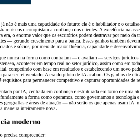
á não é mais uma capacidade do futuro: ela é o habilitador e o catali
ram riscos e conquistam a confiança dos clientes. A excelência na asses
a era, o enorme valor que os escritórios podem destravar por meio da 
ientes — gerando crescimento para a banca. Esses ganhos também devem,
ciados e sócios, por meio de maior fluência, capacidade e desenvolvi
do que nunca na forma como contratam — e avaliam — serviços jurídico
ensen, acontecer em tempo real no setor jurídico, assim como em toda a
igital, competindo com base em resultados e estabelecendo um novo pa
 para ser reinventado. A era do piloto de IA acabou. Os ganhos de efi
é-requisitos para permanecer competitivo e capturar oportunidades de re
entada por IA, centrada em confiança e estruturada em torno de uma atu
rofundamente a forma como operamos, como governamos a tecnologia e c
tes geografias e áreas de atuação — não serão os que apenas usam IA, m
ma maneira inteiramente nova.
cacia moderno
rio precisa compreender: