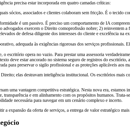
igência precisa estar incorporada em quatro camadas críticas:
quais sócios, associados e clientes colaboram sem fricção. É o tecido 
onformidade é um passivo. É preciso um comportamento de IA compreensív
o advogados exercem o Direito comoprofissão nobre; 2) reinventem a f
elevados de defesa diligente dos interesses do cliente e excelência n
ativo, adequada às exigências rigorosas dos serviços profissionais. Ela
e, o escritório opera no vazio. Para prestar uma assessoria verdadeiram
ntexto deve estar ancorado no sistema seguro de registros do escritório
rada para preservar o sigilo profissional e as proteções aplicáveis aos m
Direito; elas destravam inteligência institucional. Os escritórios mais 
tornam uma vantagem competitiva estratégica. Nesta nova era, estamos
ade, transparência e em alinhamento com os propósitos humanos. Trata-
exibilidade necessária para navegar em um cenário complexo e incerto.
tir a expansão da oferta de serviços, a entrega de valor estratégico mai
negócio