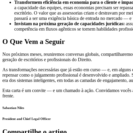
Transformem eficiência em economia para o cliente e impa
a capacidade das equipes, essas economias precisam ser repassad
escritório. O valor que as assessorias criam e destravam por m
passará a ser uma exigência básica de entrada no mercado — e u
Invistam na próxima geração de capacidades jurídicas:
assu
competência em fluxos agênticos se tornem habilidades profiss
O Que Vem a Seguir
Nos próximos meses, reuniremos conversas globais, compartilharem
geração de escritórios e profissionais do Direito.
As transformações necessárias que já estão em curso — e, em alguns c
repensar como o julgamento profissional é desenvolvido e ampliado. S
era dos sistemas inteligentes, em todas as camadas de engajamento, au
Esta carta é um convite — e um chamado à ação. Convidamos vocês a 
frente.
Sabastian Niles
President and Chief Legal Officer
Compartilhe o artigo