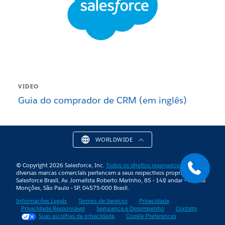
VIDEO
Guia do comprador de CRM (em inglês)
WORLDWIDE
© Copyright 2026 Salesforce, Inc.
Todos os direitos reservados
. As
diversas marcas comerciais pertencem a seus respectivos proprietários.
Salesforce Brasil, Av. Jornalista Roberto Marinho, 85 - 14º andar - Cidade
Monções, São Paulo - SP, 04575-000 Brasil.
Informações Legais
Termos de Serviços
Privacidade
Privacidade Responsável
Segurança e Desempenho
Contato
Suas escolhas de privacidade
Cookie Preferences